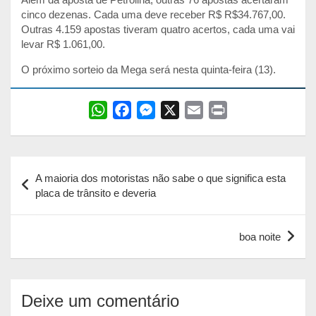
cinco dezenas. Cada uma deve receber R$ R$34.767,00.
Outras 4.159 apostas tiveram quatro acertos, cada uma vai
levar R$ 1.061,00.
O próximo sorteio da Mega será nesta quinta-feira (13).
W
F
M
X
E
P
h
a
e
m
r
a
c
s
a
i
Navegação
t
e
s
i
n
A maioria dos motoristas não sabe o que significa esta
s
b
e
l
t
de
placa de trânsito e deveria
A
o
n
Post
p
o
g
boa noite
p
k
e
r
Deixe um comentário