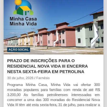
p
k
e
r
AÇÃO SOCIAL
PRAZO DE INSCRIÇÕES PARA O
RESIDENCIAL NOVA VIDA III ENCERRA
NESTA SEXTA-FEIRA EM PETROLINA
30 de julho, 2026
Farnésio
Programa Minha Casa, Minha Vida vai ofertar 300
moradias populares para famílias com renda de até R$
3.200,00 As famílias petrolinenses interessadas em
concorrer a uma das 300 moradias do Residencial Nova
Vida III têm até esta sexta-feira, 31 de julho, para realizar a