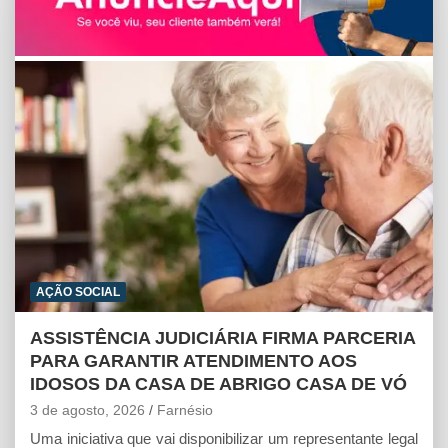
s
b
e
l
t
A
o
n
p
o
g
p
k
e
r
AÇÃO SOCIAL
ASSISTÊNCIA JUDICIÁRIA FIRMA PARCERIA
PARA GARANTIR ATENDIMENTO AOS
IDOSOS DA CASA DE ABRIGO CASA DE VÓ
3 de agosto, 2026
Farnésio
Uma iniciativa que vai disponibilizar um representante legal