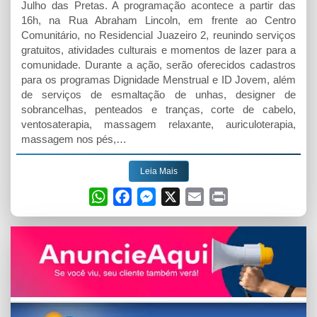
Julho das Pretas. A programação acontece a partir das
16h, na Rua Abraham Lincoln, em frente ao Centro
Comunitário, no Residencial Juazeiro 2, reunindo serviços
gratuitos, atividades culturais e momentos de lazer para a
comunidade. Durante a ação, serão oferecidos cadastros
para os programas Dignidade Menstrual e ID Jovem, além
de serviços de esmaltação de unhas, designer de
sobrancelhas, penteados e tranças, corte de cabelo,
ventosaterapia, massagem relaxante, auriculoterapia,
massagem nos pés,…
Leia Mais
W
F
M
X
E
P
h
a
e
m
r
a
c
s
a
i
t
e
s
i
n
s
b
e
l
t
A
o
n
p
o
g