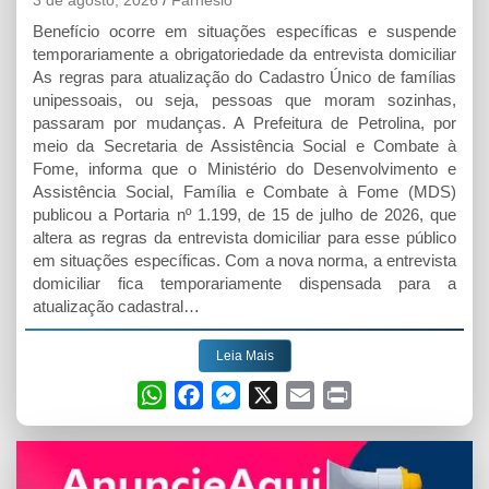
Benefício ocorre em situações específicas e suspende
temporariamente a obrigatoriedade da entrevista domiciliar
As regras para atualização do Cadastro Único de famílias
unipessoais, ou seja, pessoas que moram sozinhas,
passaram por mudanças. A Prefeitura de Petrolina, por
meio da Secretaria de Assistência Social e Combate à
Fome, informa que o Ministério do Desenvolvimento e
Assistência Social, Família e Combate à Fome (MDS)
publicou a Portaria nº 1.199, de 15 de julho de 2026, que
altera as regras da entrevista domiciliar para esse público
em situações específicas. Com a nova norma, a entrevista
domiciliar fica temporariamente dispensada para a
atualização cadastral…
Leia Mais
W
F
M
X
E
P
h
a
e
m
r
a
c
s
a
i
t
e
s
i
n