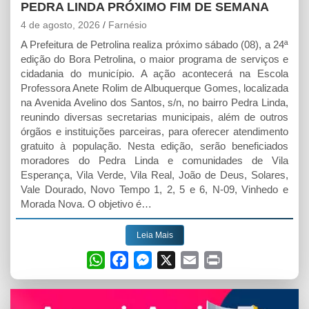
PEDRA LINDA PRÓXIMO FIM DE SEMANA
4 de agosto, 2026
Farnésio
A Prefeitura de Petrolina realiza próximo sábado (08), a 24ª
edição do Bora Petrolina, o maior programa de serviços e
cidadania do município. A ação acontecerá na Escola
Professora Anete Rolim de Albuquerque Gomes, localizada
na Avenida Avelino dos Santos, s/n, no bairro Pedra Linda,
reunindo diversas secretarias municipais, além de outros
órgãos e instituições parceiras, para oferecer atendimento
gratuito à população. Nesta edição, serão beneficiados
moradores do Pedra Linda e comunidades de Vila
Esperança, Vila Verde, Vila Real, João de Deus, Solares,
Vale Dourado, Novo Tempo 1, 2, 5 e 6, N-09, Vinhedo e
Morada Nova. O objetivo é…
Leia Mais
W
F
M
X
E
P
h
a
e
m
r
a
c
s
a
i