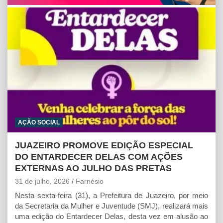
p
o
g
p
k
e
r
AÇÃO SOCIAL
JUAZEIRO PROMOVE EDIÇÃO ESPECIAL
DO ENTARDECER DELAS COM AÇÕES
EXTERNAS AO JULHO DAS PRETAS
31 de julho, 2026
Farnésio
Nesta sexta-feira (31), a Prefeitura de Juazeiro, por meio
da Secretaria da Mulher e Juventude (SMJ), realizará mais
uma edição do Entardecer Delas, desta vez em alusão ao