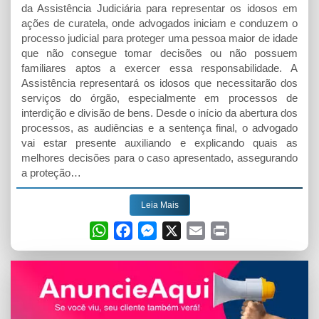
da Assistência Judiciária para representar os idosos em
ações de curatela, onde advogados iniciam e conduzem o
processo judicial para proteger uma pessoa maior de idade
que não consegue tomar decisões ou não possuem
familiares aptos a exercer essa responsabilidade. A
Assistência representará os idosos que necessitarão dos
serviços do órgão, especialmente em processos de
interdição e divisão de bens. Desde o início da abertura dos
processos, as audiências e a sentença final, o advogado
vai estar presente auxiliando e explicando quais as
melhores decisões para o caso apresentado, assegurando
a proteção…
Leia Mais
W
F
M
X
E
P
h
a
e
m
r
a
c
s
a
i
t
e
s
i
n
s
b
e
l
t