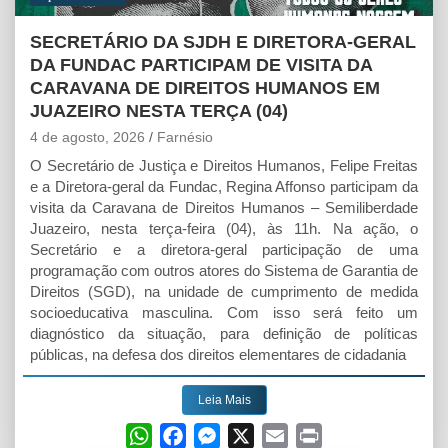
SECRETÁRIO DA SJDH E DIRETORA-GERAL
DA FUNDAC PARTICIPAM DE VISITA DA
CARAVANA DE DIREITOS HUMANOS EM
JUAZEIRO NESTA TERÇA (04)
4 de agosto, 2026
Farnésio
O Secretário de Justiça e Direitos Humanos, Felipe Freitas
e a Diretora-geral da Fundac, Regina Affonso participam da
visita da Caravana de Direitos Humanos – Semiliberdade
Juazeiro, nesta terça-feira (04), às 11h. Na ação, o
Secretário e a diretora-geral participação de uma
programação com outros atores do Sistema de Garantia de
Direitos (SGD), na unidade de cumprimento de medida
socioeducativa masculina. Com isso será feito um
diagnóstico da situação, para definição de políticas
públicas, na defesa dos direitos elementares de cidadania
Leia Mais
W
F
M
X
E
P