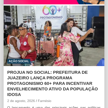
A
o
n
p
o
g
p
k
e
r
AÇÃO SOCIAL
PROJUA NO SOCIAL: PREFEITURA DE
JUAZEIRO LANÇA PROGRAMA
PROTAGONISMO 60+ PARA INCENTIVAR
ENVELHECIMENTO ATIVO DA POPULAÇÃO
IDOSA
2 de agosto, 2026
Farnésio
O lançamento é uma das principais ações nas políticas