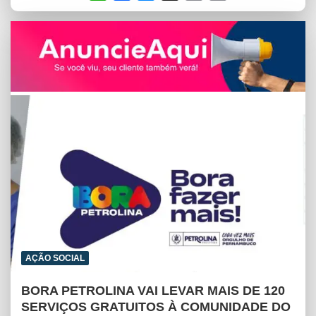
h
a
e
m
r
a
c
s
a
i
t
e
s
i
n
s
b
e
l
t
A
o
n
p
o
g
p
k
e
r
AÇÃO SOCIAL
BORA PETROLINA VAI LEVAR MAIS DE 120
SERVIÇOS GRATUITOS À COMUNIDADE DO