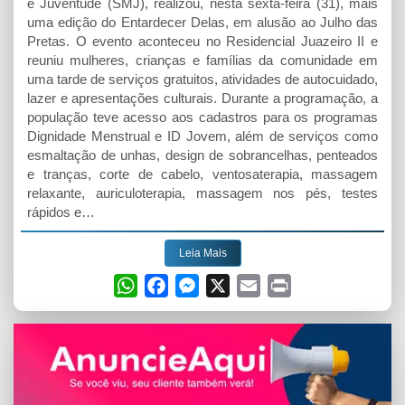
e Juventude (SMJ), realizou, nesta sexta-feira (31), mais
uma edição do Entardecer Delas, em alusão ao Julho das
Pretas. O evento aconteceu no Residencial Juazeiro II e
reuniu mulheres, crianças e famílias da comunidade em
uma tarde de serviços gratuitos, atividades de autocuidado,
lazer e apresentações culturais. Durante a programação, a
população teve acesso aos cadastros para os programas
Dignidade Menstrual e ID Jovem, além de serviços como
esmaltação de unhas, design de sobrancelhas, penteados
e tranças, corte de cabelo, ventosaterapia, massagem
relaxante, auriculoterapia, massagem nos pés, testes
rápidos e…
Leia Mais
W
F
M
X
E
P
h
a
e
m
r
a
c
s
a
i
t
e
s
i
n
s
b
e
l
t
A
o
n