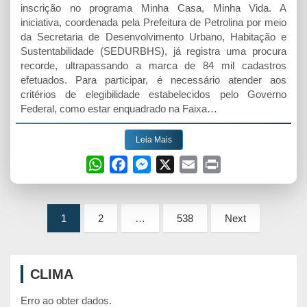
inscrição no programa Minha Casa, Minha Vida. A
iniciativa, coordenada pela Prefeitura de Petrolina por meio
da Secretaria de Desenvolvimento Urbano, Habitação e
Sustentabilidade (SEDURBHS), já registra uma procura
recorde, ultrapassando a marca de 84 mil cadastros
efetuados. Para participar, é necessário atender aos
critérios de elegibilidade estabelecidos pelo Governo
Federal, como estar enquadrado na Faixa…
Leia Mais
W
F
M
X
E
P
h
a
e
m
r
a
c
s
a
i
Paginação
t
e
s
i
n
1
2
…
538
Next
de
s
b
e
l
t
A
o
n
posts
p
o
g
CLIMA
p
k
e
Erro ao obter dados.
r