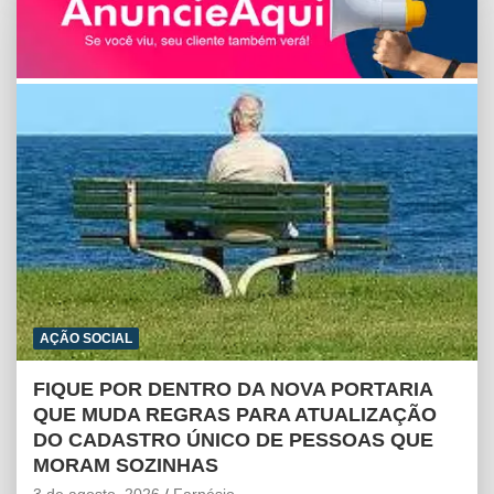
t
e
s
i
n
s
b
e
l
t
A
o
n
p
o
g
p
k
e
r
AÇÃO SOCIAL
FIQUE POR DENTRO DA NOVA PORTARIA
QUE MUDA REGRAS PARA ATUALIZAÇÃO
DO CADASTRO ÚNICO DE PESSOAS QUE
MORAM SOZINHAS
3 de agosto, 2026
Farnésio