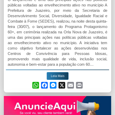
públicas voltadas ao envelhecimento ativo no município A
Prefeitura de Juazeiro, por meio da Secretaria de
Desenvolvimento Social, Diversidade, Igualdade Racial e
Combate à Fome (SEDES), realizou, na noite desta quinta-
feira (30/07), o lançamento do Programa Protagonismo
60+, em cerimônia realizada na Orla Nova de Juazeiro, é
uma das principais ações nas políticas públicas voltadas
ao envelhecimento ativo no município. A iniciativa tem
como objetivo fortalecer as ações desenvolvidas nos
Centros de Convivência para Pessoas Idosas,
promovendo mais qualidade de vida, inclusão social,
autonomia e bem-estar para a população com 60…
Leia Mais
W
F
M
X
E
P
h
a
e
m
r
a
c
s
a
i
t
e
s
i
n
s
b
e
l
t