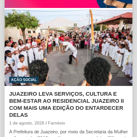
A
o
n
p
o
g
p
k
e
r
AÇÃO SOCIAL
JUAZEIRO LEVA SERVIÇOS, CULTURA E
BEM-ESTAR AO RESIDENCIAL JUAZEIRO II
COM MAIS UMA EDIÇÃO DO ENTARDECER
DELAS
1 de agosto, 2026
Farnésio
A Prefeitura de Juazeiro, por meio da Secretaria da Mulher