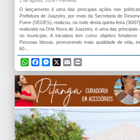
2 de agosto, 2026
Farnésio
O lançamento é uma das principais ações nas políticas
Prefeitura de Juazeiro, por meio da Secretaria de Desen
Fome (SEDES), realizou, na noite desta quinta-feira (30/
realizada na Orla Nova de Juazeiro, é uma das principais 
no município. A iniciativa tem como objetivo fortalec
Pessoas Idosas, promovendo mais qualidade de vida, in
60…
W
F
M
X
E
P
h
a
e
m
r
a
c
s
a
i
t
e
s
i
n
s
b
e
l
t
A
o
n
p
o
g
p
k
e
r