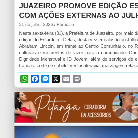
JUAZEIRO PROMOVE EDIÇÃO E
COM AÇÕES EXTERNAS AO JUL
31 de julho, 2026
Farnésio
Nesta sexta-feira (31), a Prefeitura de Juazeiro, por meio
edição do Entardecer Delas, desta vez em alusão ao Julho
Abraham Lincoln, em frente ao Centro Comunitário, no Res
culturais e momentos de lazer para a comunidade. Dura
Dignidade Menstrual e ID Jovem, além de serviços de e
tranças, corte de cabelo, ventosaterapia, massagem relax
W
F
M
X
E
P
h
a
e
m
r
a
c
s
a
i
t
e
s
i
n
s
b
e
l
t
A
o
n
p
o
g
p
k
e