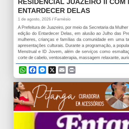
RESIDENCIAL JUAZEIRO II COM
ENTARDECER DELAS
1 de agosto, 2026
Farnésio
A Prefeitura de Juazeiro, por meio da Secretaria da Mulher
edição do Entardecer Delas, em alusão ao Julho das Pre
mulheres, crianças e famílias da comunidade em uma tard
apresentações culturais. Durante a programação, a popu
Menstrual e ID Jovem, além de serviços como esmaltaçã
corte de cabelo, ventosaterapia, massagem relaxante, aur
W
F
M
X
E
P
h
a
e
m
r
a
c
s
a
i
t
e
s
i
n
s
b
e
l
t
A
o
n
p
o
g
p
k
e