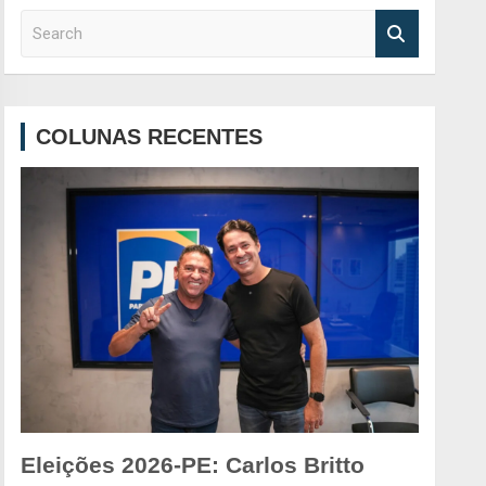
S
e
a
r
c
COLUNAS RECENTES
h
Eleições 2026-PE: Carlos Britto