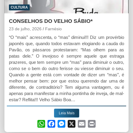
CULTURA
CONSELHOS DO VELHO SÁBIO*
23 de julho, 2026
Farnésio
“O “mais” acrescenta, o “mas” diminui!!! Diz um provérbio
japonês que, quando todos estavam elogiando a cauda do
Pavão, os pássaros protestaram: “Mas olhem para as
patas dele.” O invejoso é sempre aquele que estraga
prazeres, que tem sempre um “mas” para diminuir o outro,
como se o bem do outro ferisse ou viesse diminuir o seu.
Quando a gente está com vontade de dizer um “mas”, é
melhor pensar bem: por que estou querendo dar uma de
diferente, de contraditório? Tem alguma vantagem, ou é
apenas para manifestar a minha pontinha de inveja, de mal-
estar? Reflita!!! Velho Sábio Boa…
Leia Mais
W
F
M
X
E
P
h
a
e
m
r