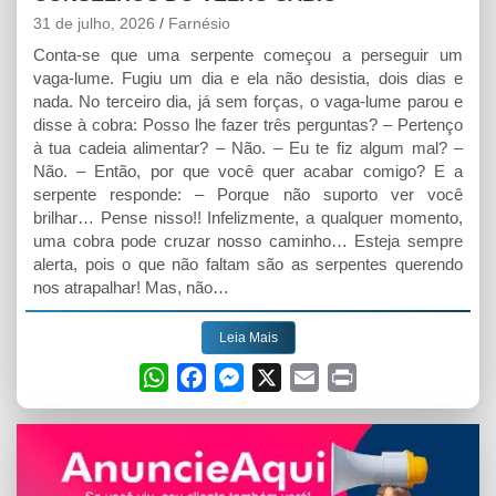
31 de julho, 2026
Farnésio
Conta-se que uma serpente começou a perseguir um
vaga-lume. Fugiu um dia e ela não desistia, dois dias e
nada. No terceiro dia, já sem forças, o vaga-lume parou e
disse à cobra: Posso lhe fazer três perguntas? – Pertenço
à tua cadeia alimentar? – Não. – Eu te fiz algum mal? –
Não. – Então, por que você quer acabar comigo? E a
serpente responde: – Porque não suporto ver você
brilhar… Pense nisso!! Infelizmente, a qualquer momento,
uma cobra pode cruzar nosso caminho… Esteja sempre
alerta, pois o que não faltam são as serpentes querendo
nos atrapalhar! Mas, não…
Leia Mais
W
F
M
X
E
P
h
a
e
m
r
a
c
s
a
i
t
e
s
i
n
s
b
e
l
t