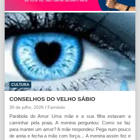
A
o
n
p
o
g
p
k
e
r
CULTURA
CONSELHOS DO VELHO SÁBIO
30 de julho, 2026
Farnésio
Parábola do Amor Uma mãe e a sua filha estavam a
caminhar pela praia. A menina perguntou: Como se faz
para manter um amor? A mãe respondeu: Pega num pouco
de areia e fecha a mão com força… A menina assim fez e