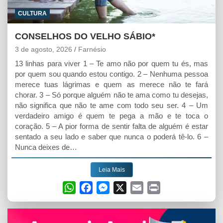
CULTURA
CONSELHOS DO VELHO SÁBIO*
3 de agosto, 2026
Farnésio
13 linhas para viver 1 – Te amo não por quem tu és, mas
por quem sou quando estou contigo. 2 – Nenhuma pessoa
merece tuas lágrimas e quem as merece não te fará
chorar. 3 – Só porque alguém não te ama como tu desejas,
não significa que não te ame com todo seu ser. 4 – Um
verdadeiro amigo é quem te pega a mão e te toca o
coração. 5 – A pior forma de sentir falta de alguém é estar
sentado a seu lado e saber que nunca o poderá tê-lo. 6 –
Nunca deixes de…
Leia Mais
W
F
M
X
E
P
h
a
e
m
r
a
c
s
a
i