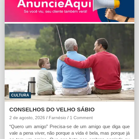
t
e
s
i
n
s
b
e
l
t
A
o
n
p
o
g
p
k
e
r
CULTURA
CONSELHOS DO VELHO SÁBIO
2 de agosto, 2026
Farnésio
1 Comment
“Quero um amigo” Precisa-se de um amigo que diga que
vale a pena viver, não porque a vida é bela, mas porque já