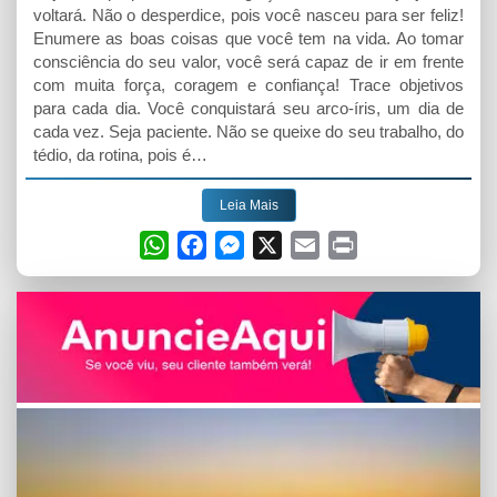
voltará. Não o desperdice, pois você nasceu para ser feliz!
Enumere as boas coisas que você tem na vida. Ao tomar
consciência do seu valor, você será capaz de ir em frente
com muita força, coragem e confiança! Trace objetivos
para cada dia. Você conquistará seu arco-íris, um dia de
cada vez. Seja paciente. Não se queixe do seu trabalho, do
tédio, da rotina, pois é…
Leia Mais
W
F
M
X
E
P
h
a
e
m
r
a
c
s
a
i
t
e
s
i
n
s
b
e
l
t
A
o
n
p
o
g
p
k
e
r