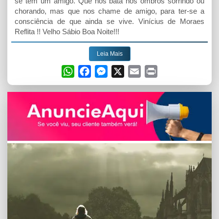
se tem um amigo. Que nos bata nos ombros sorrindo ou
chorando, mas que nos chame de amigo, para ter-se a
consciência de que ainda se vive. Vinícius de Moraes
Reflita !! Velho Sábio Boa Noite!!!
Leia Mais
W
F
M
X
E
P
h
a
e
m
r
a
c
s
a
i
t
e
s
i
n
s
b
e
l
t
A
o
n
p
o
g
p
k
e
r