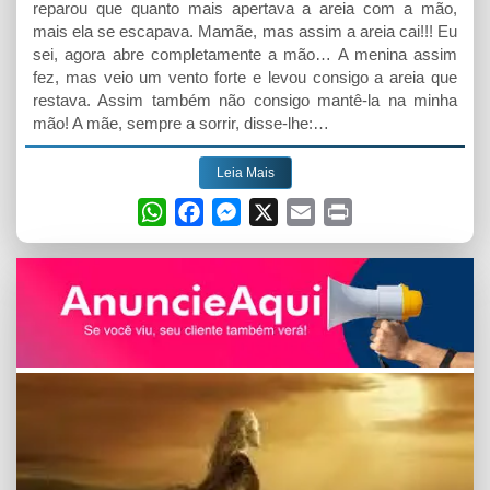
reparou que quanto mais apertava a areia com a mão,
mais ela se escapava. Mamãe, mas assim a areia cai!!! Eu
sei, agora abre completamente a mão… A menina assim
fez, mas veio um vento forte e levou consigo a areia que
restava. Assim também não consigo mantê-la na minha
mão! A mãe, sempre a sorrir, disse-lhe:…
Leia Mais
W
F
M
X
E
P
h
a
e
m
r
a
c
s
a
i
t
e
s
i
n
s
b
e
l
t
A
o
n
p
o
g
p
k
e
r