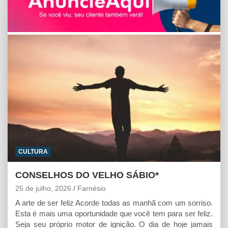
s
b
e
l
t
A
o
n
p
o
g
p
k
e
r
CULTURA
CONSELHOS DO VELHO SÁBIO*
25 de julho, 2026
Farnésio
A arte de ser feliz Acorde todas as manhã com um sorriso.
Esta é mais uma oportunidade que você tem para ser feliz.
Seja seu próprio motor de ignição. O dia de hoje jamais