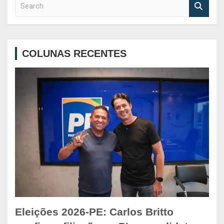
S
e
a
r
c
COLUNAS RECENTES
h
Eleições 2026-PE: Carlos Britto