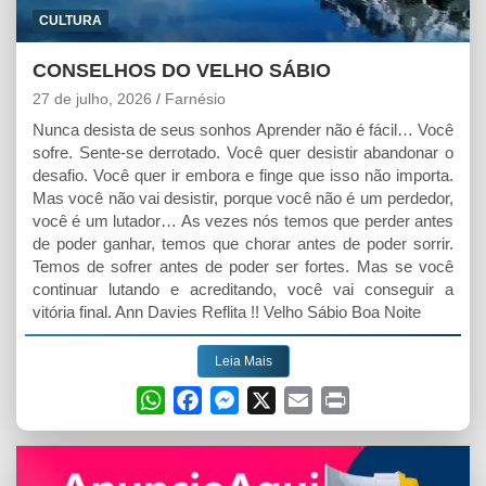
CULTURA
CONSELHOS DO VELHO SÁBIO
27 de julho, 2026
Farnésio
Nunca desista de seus sonhos Aprender não é fácil… Você
sofre. Sente-se derrotado. Você quer desistir abandonar o
desafio. Você quer ir embora e finge que isso não importa.
Mas você não vai desistir, porque você não é um perdedor,
você é um lutador… As vezes nós temos que perder antes
de poder ganhar, temos que chorar antes de poder sorrir.
Temos de sofrer antes de poder ser fortes. Mas se você
continuar lutando e acreditando, você vai conseguir a
vitória final. Ann Davies Reflita !! Velho Sábio Boa Noite
Leia Mais
W
F
M
X
E
P
h
a
e
m
r
a
c
s
a
i
t
e
s
i
n