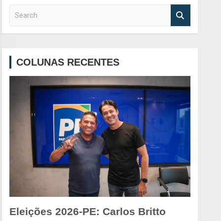
S
e
a
r
c
COLUNAS RECENTES
h
Eleições 2026-PE: Carlos Britto