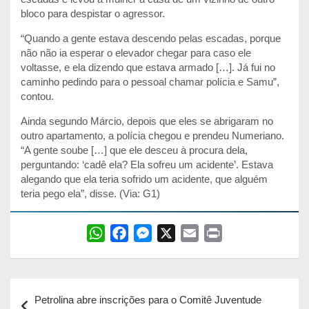
bloco para despistar o agressor.
“Quando a gente estava descendo pelas escadas, porque
não não ia esperar o elevador chegar para caso ele
voltasse, e ela dizendo que estava armado […]. Já fui no
caminho pedindo para o pessoal chamar polícia e Samu”,
contou.
Ainda segundo Márcio, depois que eles se abrigaram no
outro apartamento, a polícia chegou e prendeu Numeriano.
“A gente soube […] que ele desceu à procura dela,
perguntando: ‘cadê ela? Ela sofreu um acidente’. Estava
alegando que ela teria sofrido um acidente, que alguém
teria pego ela”, disse. (Via: G1)
W
F
M
X
E
P
h
a
e
m
r
a
c
s
a
i
Navegação
t
e
s
i
n
Petrolina abre inscrições para o Comitê Juventude
s
b
e
l
t