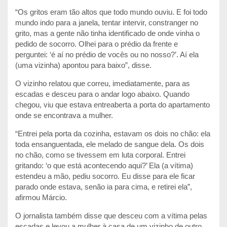
“Os gritos eram tão altos que todo mundo ouviu. E foi todo
mundo indo para a janela, tentar intervir, constranger no
grito, mas a gente não tinha identificado de onde vinha o
pedido de socorro. Olhei para o prédio da frente e
perguntei: ‘é aí no prédio de vocês ou no nosso?’. Aí ela
(uma vizinha) apontou para baixo”, disse.
O vizinho relatou que correu, imediatamente, para as
escadas e desceu para o andar logo abaixo. Quando
chegou, viu que estava entreaberta a porta do apartamento
onde se encontrava a mulher.
“Entrei pela porta da cozinha, estavam os dois no chão: ela
toda ensanguentada, ele melado de sangue dela. Os dois
no chão, como se tivessem em luta corporal. Entrei
gritando: ‘o que está acontecendo aqui?’ Ela (a vítima)
estendeu a mão, pediu socorro. Eu disse para ele ficar
parado onde estava, senão ia para cima, e retirei ela”,
afirmou Márcio.
O jornalista também disse que desceu com a vítima pelas
escadas e levou a mulher à casa de um vizinho de outro