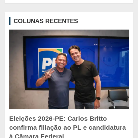
a
r
c
COLUNAS RECENTES
h
Eleições 2026-PE: Carlos Britto
confirma filiação ao PL e candidatura
à Câmara Federal