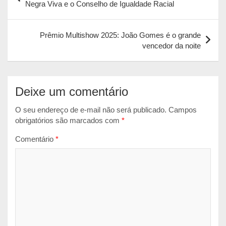
de
Negra Viva e o Conselho de Igualdade Racial
A
o
n
Post
p
o
g
Prêmio Multishow 2025: João Gomes é o grande
p
k
e
vencedor da noite
r
Deixe um comentário
O seu endereço de e-mail não será publicado.
Campos
obrigatórios são marcados com
*
Comentário
*