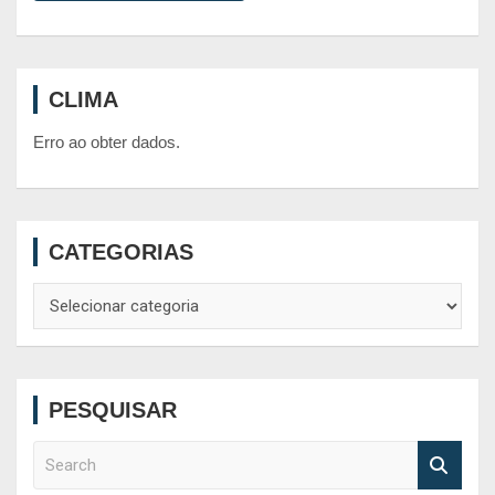
CLIMA
Erro ao obter dados.
CATEGORIAS
Categorias
PESQUISAR
S
e