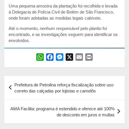
Uma pequena amostra da plantação foi recolhida e levada
à Delegacia de Polícia Civil de Belém de São Francisco,
onde foram adotadas as medidas legais cabíveis.
Até o momento, nenhum responsável pelo plantio foi
encontrado, e as investigações seguem para identificar os
envolvidos.
W
F
M
X
E
P
h
a
e
m
r
a
c
s
a
i
Navegação
t
e
s
i
n
Prefeitura de Petrolina reforça fiscalização sobre uso
s
b
e
l
t
de
correto das calçadas por lojistas e camelôs
A
o
n
Post
p
o
g
AMA Facilita: programa é estendido e oferece até 100%
p
k
e
de desconto em juros e multas
r