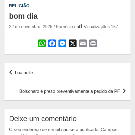
RELIGIÃO
bom dia
22 de novembro, 2025
Farnésio
Visualizações
157
W
F
M
X
E
P
h
a
e
m
r
a
c
s
a
i
Navegação
t
e
s
i
n
boa noite
s
b
e
l
t
de
A
o
n
Post
p
o
g
Bolsonaro é preso preventivamente a pedido da PF
p
k
e
r
Deixe um comentário
O seu endereço de e-mail não será publicado.
Campos