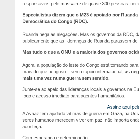
responsáveis pelo massacre de quase 300 pessoas inoc
Especialistas dizem que o M23 é apoiado por Ruanda
Democrática do Congo (RDC).
Ruanda nega as alegações. Mas os governos da RDC, d
publicamente que as lideranças de Ruanda parassem de a
Mas tudo o que a ONU e a maioria dos governos ocide
Agora, a população do leste do Congo está tomando para
mais do que perigoso – sem o apoio internacional,
as neg
mais uma vez numa guerra sem sentido.
Junte-se ao apelo das lideranças locais a governos na E
fogo e acesso imediato para agentes humanitários.
Assine aqui pe
A Avaaz tem ajudado vítimas de guerra em Gaza, na Ucrâ
seres humanos merecem viver em paz, não importa onde 
aconteça.
Com esperança e determinação,