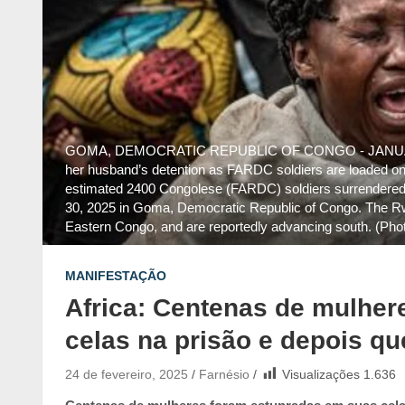
GOMA, DEMOCRATIC REPUBLIC OF CONGO - JANUARY 30
her husband’s detention as FARDC soldiers are loaded onto
estimated 2400 Congolese (FARDC) soldiers surrendered 
30, 2025 in Goma, Democratic Republic of Congo. The R
Eastern Congo, and are reportedly advancing south. (Ph
MANIFESTAÇÃO
Africa: Centenas de mulher
celas na prisão e depois q
24 de fevereiro, 2025
Farnésio
Visualizações
1.636