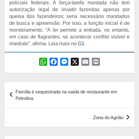
policiais federais. A força-tarefa montada não tem
autorização legal de invadir fazendas apenas por
queixa dos fazendeiros; seria necessário mandados
de busca e apreensão. Por isso, a função inicial é de
monitoramento. “A lei permite a entrada, no entanto,
em caso de flagrantes, se acontecer conflito visível e
imediato”, afirma. Leia mais no
G1
.
W
F
M
X
E
P
h
a
e
m
r
a
c
s
a
i
Navegação
t
e
s
i
n
Família é sequestrada na saída de restaurante em
s
b
e
l
t
de
Petrolina
A
o
n
Post
p
o
g
Zona do Agrião
p
k
e
r