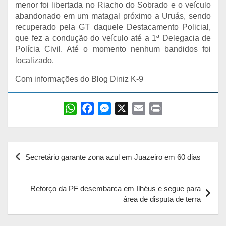
menor foi libertada no Riacho do Sobrado e o veículo
abandonado em um matagal próximo a Uruás, sendo
recuperado pela GT daquele Destacamento Policial,
que fez a condução do veículo até a 1ª Delegacia de
Polícia Civil. Até o momento nenhum bandidos foi
localizado.
Com informações do Blog Diniz K-9
W
F
M
X
E
P
h
a
e
m
r
a
c
s
a
i
Navegação
t
e
s
i
n
Secretário garante zona azul em Juazeiro em 60 dias
s
b
e
l
t
de
A
o
n
Post
p
o
g
Reforço da PF desembarca em Ilhéus e segue para
área de disputa de terra
p
k
e
r