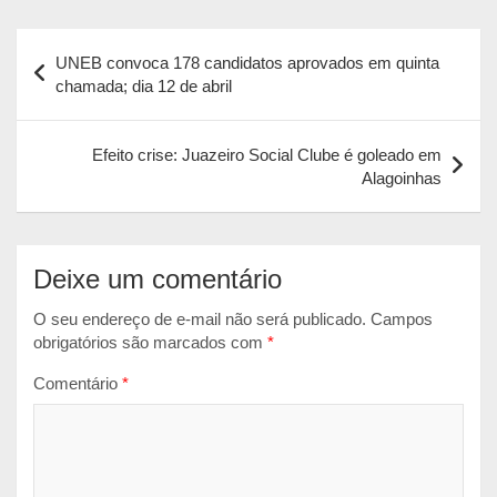
a
c
s
a
i
Navegação
t
e
s
i
n
UNEB convoca 178 candidatos aprovados em quinta
s
b
e
l
t
de
chamada; dia 12 de abril
A
o
n
Post
p
o
g
Efeito crise: Juazeiro Social Clube é goleado em
p
k
e
Alagoinhas
r
Deixe um comentário
O seu endereço de e-mail não será publicado.
Campos
obrigatórios são marcados com
*
Comentário
*