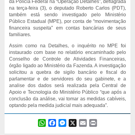
da Polícia Federal na “Operação Detalhes”, deflagrada
na terça-feira (3), o deputado Roberto Carlos (PDT),
também está sendo investigado pelo Ministério
Público Estadual (MPE), por conta de “movimentação
financeira suspeita” em contas bancárias de seus
familiares.
Assim como na Detalhes, o inquérito no MPE foi
instaurado com base no relatório encaminhado pelo
Conselho de Controle de Atividades Financeiras,
órgão ligado ao Ministério da Fazenda. A investigação
solicitou a quebra de sigilo bancário e fiscal do
parlamentar e de servidores do seu gabinete, e a
analise dos dados será realizada pela Central de
Apoio e Tecnologia do Ministério Público “que após a
conclusão da análise, vai tomar as medidas cabíveis,
optando pela medida judicial mais adequada”.
W
F
M
X
E
P
h
a
e
m
r