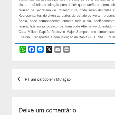
disso, será feita a licitação para definir quem serão os permiss
reunião na Secretaria de Infraestrutura, onde serão definidas 
Representantes de diversas partes do estado estiveram presente
Bahia, onde permaneceram durante todo o dia, pacificamente
reunião lideranças do setor de Transporte Alternativo do estado, 
Casa Militar, Capitão Maltez e Major Sampaio e o diretor ex
Energia, Transportes e comunicação da Bahia (AGERBA), Edua
W
F
M
X
E
P
h
a
e
m
r
a
c
s
a
i
t
e
s
i
n
Navegação
s
b
e
l
t
PT um partido em Mutação
de
A
o
n
p
o
g
Post
p
k
e
r
Deixe um comentário