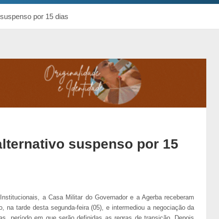
o suspenso por 15 dias
alternativo suspenso por 15
Institucionais, a Casa Militar do Governador e a Agerba receberam
o, na tarde desta segunda-feira (05), e intermediou a negociação da
as, período em que serão definidas as regras de transição. Depois