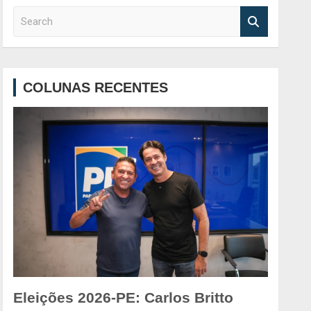
S
e
a
r
c
COLUNAS RECENTES
h
Eleições 2026-PE: Carlos Britto