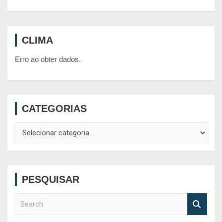
CLIMA
Erro ao obter dados.
CATEGORIAS
Categorias
PESQUISAR
S
e
a