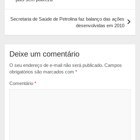
A
o
n
Post
p
o
g
Secretaria de Saúde de Petrolina faz balanço das ações
p
k
e
desenvolvidas em 2010
r
Deixe um comentário
O seu endereço de e-mail não será publicado.
Campos
obrigatórios são marcados com
*
Comentário
*