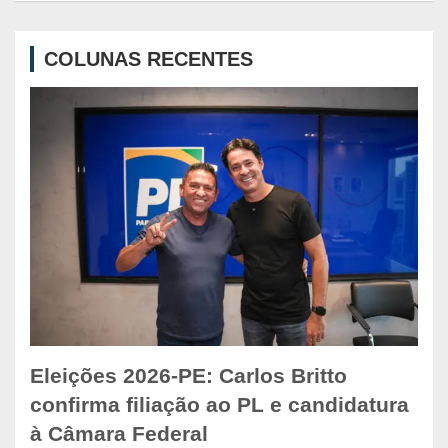
r
c
COLUNAS RECENTES
h
Eleições 2026-PE: Carlos Britto
confirma filiação ao PL e candidatura
à Câmara Federal