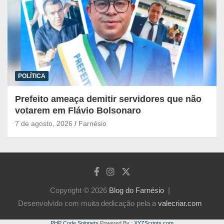
POLÍTICA
Prefeito ameaça demitir servidores que não
votarem em Flávio Bolsonaro
7 de agosto, 2026
Farnésio
Copyright © 2026
Blog do Farnésio
Desenvolvido com muita dedicação pela a
valecriar.com
PHP Code Snippets
Powered By :
XYZScripts.com