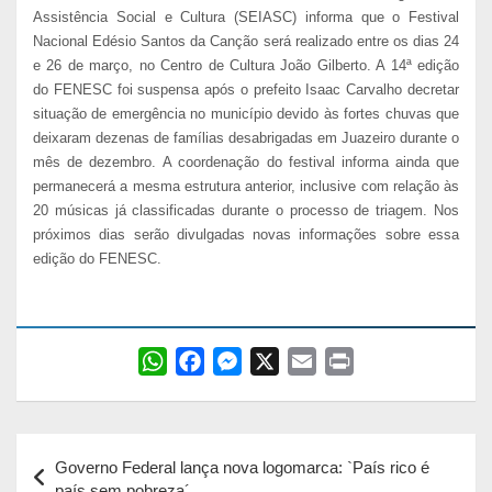
Assistência Social e Cultura (SEIASC) informa que o Festival
Nacional Edésio Santos da Canção será realizado entre os dias 24
e 26 de março, no Centro de Cultura João Gilberto. A 14ª edição
do FENESC foi suspensa após o prefeito Isaac Carvalho decretar
situação de emergência no município devido às fortes chuvas que
deixaram dezenas de famílias desabrigadas em Juazeiro durante o
mês de dezembro. A coordenação do festival informa ainda que
permanecerá a mesma estrutura anterior, inclusive com relação às
20 músicas já classificadas durante o processo de triagem. Nos
próximos dias serão divulgadas novas informações sobre essa
edição do FENESC.
W
F
M
X
E
P
h
a
e
m
r
a
c
s
a
i
Navegação
t
e
s
i
n
Governo Federal lança nova logomarca: `País rico é
s
b
e
l
t
de
país sem pobreza´