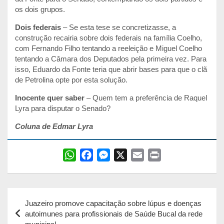
os dois grupos.
Dois federais
– Se esta tese se concretizasse, a
construção recairia sobre dois federais na família Coelho,
com Fernando Filho tentando a reeleição e Miguel Coelho
tentando a Câmara dos Deputados pela primeira vez. Para
isso, Eduardo da Fonte teria que abrir bases para que o clã
de Petrolina opte por esta solução.
Inocente quer saber
– Quem tem a preferência de Raquel
Lyra para disputar o Senado?
Coluna de Edmar Lyra
W
F
M
X
E
P
h
a
e
m
r
a
c
s
a
i
Navegação
t
e
s
i
n
Juazeiro promove capacitação sobre lúpus e doenças
s
b
e
l
t
de
autoimunes para profissionais de Saúde Bucal da rede
A
o
n