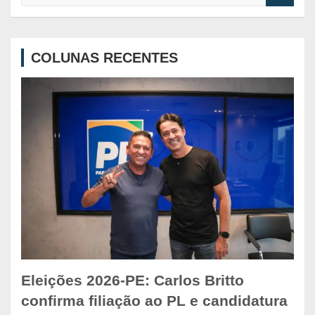
a
r
c
COLUNAS RECENTES
h
Eleições 2026-PE: Carlos Britto
confirma filiação ao PL e candidatura