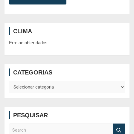
CLIMA
Erro ao obter dados.
CATEGORIAS
Categorias
PESQUISAR
S
e