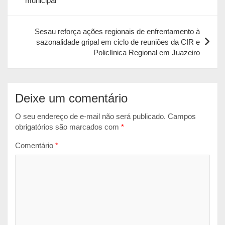
municipal
Post
p
o
g
p
k
e
Sesau reforça ações regionais de enfrentamento à
r
sazonalidade gripal em ciclo de reuniões da CIR e
Policlínica Regional em Juazeiro
Deixe um comentário
O seu endereço de e-mail não será publicado.
Campos
obrigatórios são marcados com
*
Comentário
*