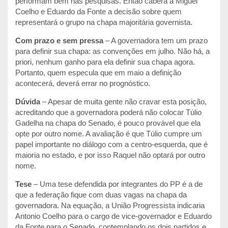
performam bem nas pesquisas. Então caberá a Miguel
Coelho e Eduardo da Fonte a decisão sobre quem
representará o grupo na chapa majoritária governista.
Com prazo e sem pressa
– A governadora tem um prazo
para definir sua chapa: as convenções em julho. Não há, a
priori, nenhum ganho para ela definir sua chapa agora.
Portanto, quem especula que em maio a definição
acontecerá, deverá errar no prognóstico.
Dúvida
– Apesar de muita gente não cravar esta posição,
acreditando que a governadora poderá não colocar Túlio
Gadelha na chapa do Senado, é pouco provável que ela
opte por outro nome. A avaliação é que Túlio cumpre um
papel importante no diálogo com a centro-esquerda, que é
maioria no estado, e por isso Raquel não optará por outro
nome.
Tese
– Uma tese defendida por integrantes do PP é a de
que a federação fique com duas vagas na chapa da
governadora. Na equação, a União Progressista indicaria
Antonio Coelho para o cargo de vice-governador e Eduardo
da Fonte para o Senado, contemplando os dois partidos e