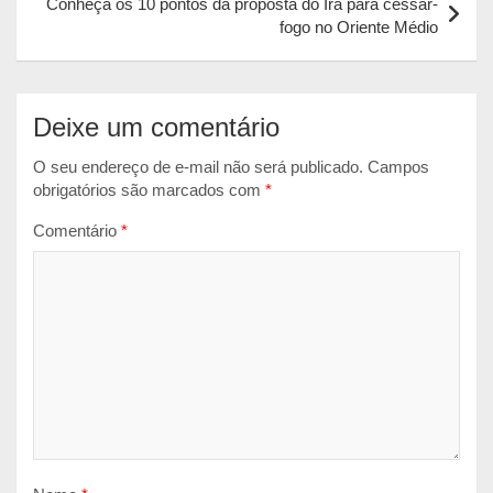
Conheça os 10 pontos da proposta do Irã para cessar-
p
k
e
fogo no Oriente Médio
r
Deixe um comentário
O seu endereço de e-mail não será publicado.
Campos
obrigatórios são marcados com
*
Comentário
*