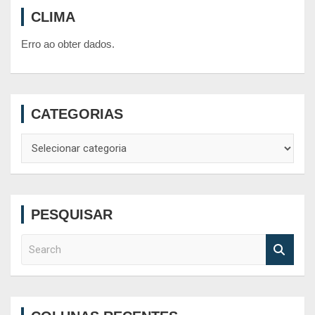
CLIMA
Erro ao obter dados.
CATEGORIAS
Categorias
PESQUISAR
S
e
a
r
c