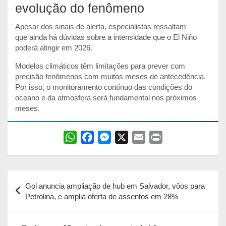
evolução do fenômeno
Apesar dos sinais de alerta, especialistas ressaltam
que
ainda há dúvidas sobre a intensidade que o El Niño
poderá atingir em 2026.
Modelos climáticos têm limitações para prever com
precisão fenômenos com muitos meses de antecedência.
Por isso, o monitoramento contínuo das condições do
oceano e da atmosfera será fundamental nos próximos
meses.
W
F
M
X
E
P
h
a
e
m
r
a
c
s
a
i
Navegação
t
e
s
i
n
Gol anuncia ampliação de hub em Salvador, vôos para
s
b
e
l
t
de
Petrolina, e amplia oferta de assentos em 28%
A
o
n
Post
p
o
g