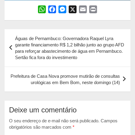
W
F
M
X
E
P
h
a
e
m
r
a
c
s
a
i
Navegação
t
e
s
i
n
Águas de Pernambuco: Governadora Raquel Lyra
s
b
e
l
t
de
garante financiamento R$ 1,2 bilhão junto ao grupo AFD
A
o
n
para reforçar abastecimento de água em Pernambuco.
Post
p
o
g
Sertão fica fora do investimento
p
k
e
r
Prefeitura de Casa Nova promove mutirão de consultas
urológicas em Bem Bom, neste domingo (14)
Deixe um comentário
O seu endereço de e-mail não será publicado.
Campos
obrigatórios são marcados com
*