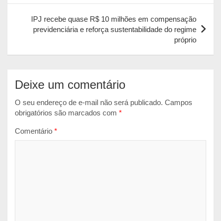
p
k
e
IPJ recebe quase R$ 10 milhões em compensação
r
previdenciária e reforça sustentabilidade do regime
próprio
Deixe um comentário
O seu endereço de e-mail não será publicado.
Campos
obrigatórios são marcados com
*
Comentário
*