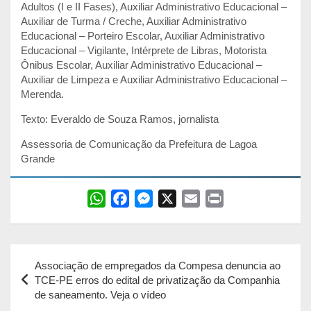
Adultos (I e II Fases), Auxiliar Administrativo Educacional –
Auxiliar de Turma / Creche, Auxiliar Administrativo
Educacional – Porteiro Escolar, Auxiliar Administrativo
Educacional – Vigilante, Intérprete de Libras, Motorista
Ônibus Escolar, Auxiliar Administrativo Educacional –
Auxiliar de Limpeza e Auxiliar Administrativo Educacional –
Merenda.
Texto: Everaldo de Souza Ramos, jornalista
Assessoria de Comunicação da Prefeitura de Lagoa
Grande
W
F
M
X
E
P
h
a
e
m
r
a
c
s
a
i
Navegação
t
e
s
i
n
Associação de empregados da Compesa denuncia ao
s
b
e
l
t
de
TCE-PE erros do edital de privatização da Companhia
A
o
n
de saneamento. Veja o vídeo
Post
p
o
g