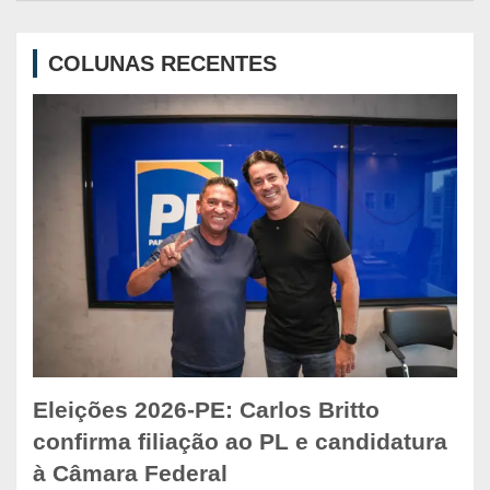
r
c
COLUNAS RECENTES
h
Eleições 2026-PE: Carlos Britto
confirma filiação ao PL e candidatura
à Câmara Federal