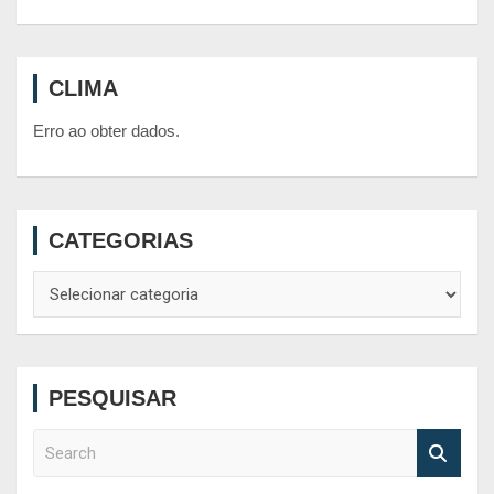
CLIMA
Erro ao obter dados.
CATEGORIAS
Categorias
PESQUISAR
S
e
a