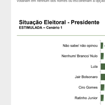
votariam em nenhum dos nomes ou escolheriam a opção 