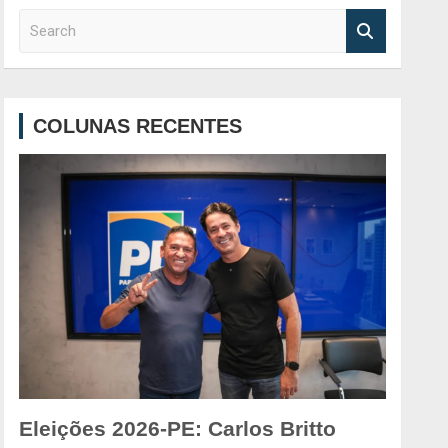
S
e
a
r
c
COLUNAS RECENTES
h
Eleições 2026-PE: Carlos Britto