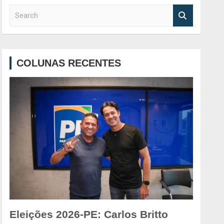
S
e
a
r
c
COLUNAS RECENTES
h
Eleições 2026-PE: Carlos Britto