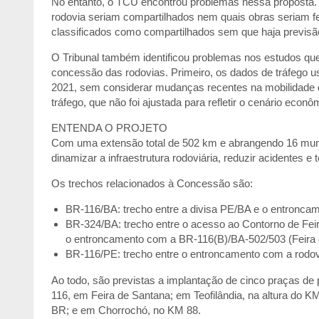
No entanto, o TCU encontrou problemas nessa proposta. 
rodovia seriam compartilhados nem quais obras seriam fei
classificados como compartilhados sem que haja previsão
O Tribunal também identificou problemas nos estudos que a
concessão das rodovias. Primeiro, os dados de tráfego 
2021, sem considerar mudanças recentes na mobilidade d
tráfego, que não foi ajustada para refletir o cenário econô
ENTENDA O PROJETO
Com uma extensão total de 502 km e abrangendo 16 munic
dinamizar a infraestrutura rodoviária, reduzir acidentes 
Os trechos relacionados à Concessão são:
BR-116/BA: trecho entre a divisa PE/BA e o entronca
BR-324/BA: trecho entre o acesso ao Contorno de Fei
o entroncamento com a BR-116(B)/BA-502/503 (Feira 
BR-116/PE: trecho entre o entroncamento com a rodov
Ao todo, são previstas a implantação de cinco praças de
116, em Feira de Santana; em Teofilândia, na altura do K
BR; e em Chorrochó, no KM 88.