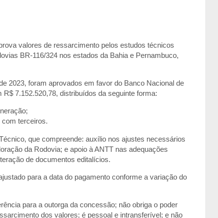
aprova valores de ressarcimento pelos estudos técnicos
odovias BR-116/324 nos estados da Bahia e Pernambuco,
l de 2023, foram aprovados em favor do Banco Nacional de
 7.152.520,78, distribuídos da seguinte forma:
uneração;
 com terceiros.
Técnico, que compreende: auxílio nos ajustes necessários
ploração da Rodovia; e apoio à ANTT nas adequações
teração de documentos editalícios.
ajustado para a data do pagamento conforme a variação do
ferência para a outorga da concessão; não obriga o poder
 ressarcimento dos valores; é pessoal e intransferível; e não