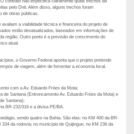
O contrato não especifica claramente quais trechos da
tas pelo Dnit. Além disso, alguns trechos foram
 de obras públicas.
valiam a viabilidade técnica e financeira do projeto de
usados estão desatualizados, baseados em informações de
a região. Outro ponto é a previsão de crescimento do
mico atual.
ípios, o Governo Federal aponta que o projeto pretende
e tempos de viagem, além de fomentar a economia local.
mento com a Av. Eduardo Fróes da Mota;
ra de Santana (Entroncamento Av. Eduardo Fróes da Mota) e
de Santana);
ia BR-232/316 e a divisa PE/BA.
 pedágio, sendo quatro na Bahia. São elas: no KM 400 da BR-
M 334 da rodovia; no município de Quijingue, no KM 236 da