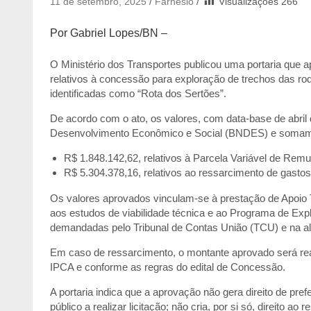
11 de setembro, 2025
Farnésio
Visualizações
266
Por Gabriel Lopes/BN –
O Ministério dos Transportes publicou uma portaria que 
relativos à concessão para exploração de trechos das r
identificadas como “Rota dos Sertões”.
De acordo com o ato, os valores, com data-base de abri
Desenvolvimento Econômico e Social (BNDES) e somam R$
R$ 1.848.142,62, relativos à Parcela Variável de Rem
R$ 5.304.378,16, relativos ao ressarcimento de gastos
Os valores aprovados vinculam-se à prestação de Apoio 
aos estudos de viabilidade técnica e ao Programa de Ex
demandadas pelo Tribunal de Contas União (TCU) e na al
Em caso de ressarcimento, o montante aprovado será re
IPCA e conforme as regras do edital de Concessão.
A portaria indica que a aprovação não gera direito de pre
público a realizar licitação; não cria, por si só, direito ao