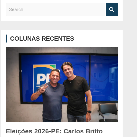
S
e
a
r
c
COLUNAS RECENTES
h
Eleições 2026-PE: Carlos Britto