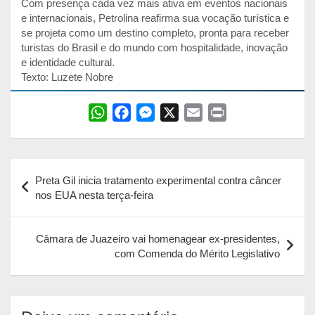
Com presença cada vez mais ativa em eventos nacionais
e internacionais, Petrolina reafirma sua vocação turística e
se projeta como um destino completo, pronta para receber
turistas do Brasil e do mundo com hospitalidade, inovação
e identidade cultural.
Texto: Luzete Nobre
W
F
M
X
E
P
h
a
e
m
r
a
c
s
a
i
Navegação
t
e
s
i
n
Preta Gil inicia tratamento experimental contra câncer
s
b
e
l
t
de
nos EUA nesta terça-feira
A
o
n
Post
p
o
g
Câmara de Juazeiro vai homenagear ex-presidentes,
p
k
e
com Comenda do Mérito Legislativo
r