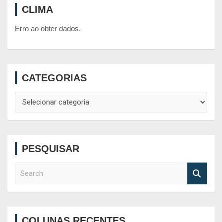
CLIMA
Erro ao obter dados.
CATEGORIAS
Categorias
PESQUISAR
S
e
a
r
c
COLUNAS RECENTES
h