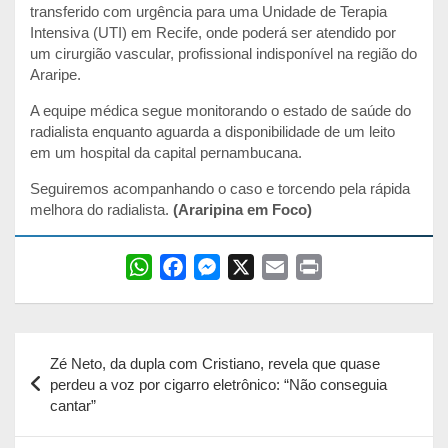
transferido com urgência para uma Unidade de Terapia
Intensiva (UTI) em Recife, onde poderá ser atendido por
um cirurgião vascular, profissional indisponível na região do
Araripe.
A equipe médica segue monitorando o estado de saúde do
radialista enquanto aguarda a disponibilidade de um leito
em um hospital da capital pernambucana.
Seguiremos acompanhando o caso e torcendo pela rápida
melhora do radialista.
(Araripina em Foco)
W
F
M
X
E
P
h
a
e
m
r
a
c
s
a
i
Navegação
t
e
s
i
n
Zé Neto, da dupla com Cristiano, revela que quase
s
b
e
l
t
de
perdeu a voz por cigarro eletrônico: “Não conseguia
A
o
n
cantar”
Post
p
o
g