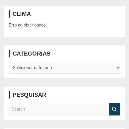
CLIMA
Erro ao obter dados.
CATEGORIAS
Categorias
PESQUISAR
S
e
a
r