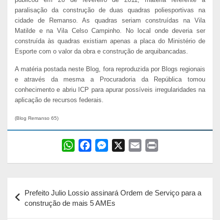
paralisação da construção de duas quadras poliesportivas na
cidade de Remanso. As quadras seriam construídas na Vila
Matilde e na Vila Celso Campinho. No local onde deveria ser
construída às quadras existiam apenas a placa do Ministério de
Esporte com o valor da obra e construção de arquibancadas.
A matéria postada neste Blog, fora reproduzida por Blogs regionais
e através da mesma a Procuradoria da República tomou
conhecimento e abriu ICP para apurar possíveis irregularidades na
aplicação de recursos federais.
(Blog Remanso 65)
W
F
M
X
E
P
h
a
e
m
r
a
c
s
a
i
Navegação
t
e
s
i
n
Prefeito Julio Lossio assinará Ordem de Serviço para a
s
b
e
l
t
de
construção de mais 5 AMEs
A
o
n
Post