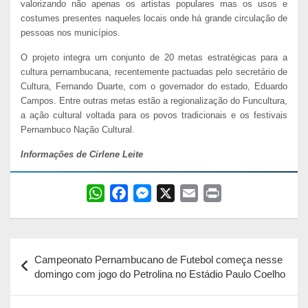
valorizando não apenas os artistas populares mas os usos e
costumes presentes naqueles locais onde há grande circulação de
pessoas nos municípios.
O projeto integra um conjunto de 20 metas estratégicas para a
cultura pernambucana, recentemente pactuadas pelo secretário de
Cultura, Fernando Duarte, com o governador do estado, Eduardo
Campos. Entre outras metas estão a regionalização do Funcultura,
a ação cultural voltada para os povos tradicionais e os festivais
Pernambuco Nação Cultural.
Informações de Cirlene Leite
W
F
M
X
E
P
h
a
e
m
r
a
c
s
a
i
Navegação
t
e
s
i
n
Campeonato Pernambucano de Futebol começa nesse
s
b
e
l
t
de
domingo com jogo do Petrolina no Estádio Paulo Coelho
A
o
n
Post
p
o
g