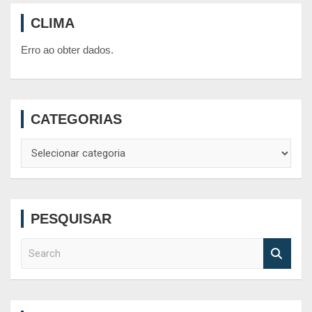
CLIMA
Erro ao obter dados.
CATEGORIAS
Categorias
PESQUISAR
S
e
a
r
c