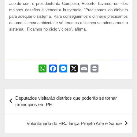
acordo com o presidente da Compesa, Roberto Tavares, um dos
maiores desafios é vencer a burocracia. “Precisamos do dinheiro
para adequar o sistema. Para conseguirmos o dinheiro precisamos
de uma licença ambiental e só teremos a licença se adequarmos o
sistema.. Ficamos no ciclo vicioso”, afirma.
W
F
M
X
E
P
h
a
e
m
r
a
c
s
a
i
Navegação
t
e
s
i
n
Deputados visitarão distritos que poderão se tornar
s
b
e
l
t
de
municípios em PE
A
o
n
Post
p
o
g
Voluntariado do HRJ lança Projeto Arte e Saúde
p
k
e
r