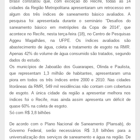
Brasil constatou que, com exceção do Recife, todas as 14
cidades da Região Metropolitana apresentaram um retrocesso em
algum dos três índices de saneamento básico avaliados. A
pesquisa foi apresentada durante o seminário “Desafios do
saneamento básico em metrópoles da Copa de 2014”, que
acontece no Recife, nesta terça-feira (18), no Centro de Pesquisas
Aggeu Magalhães, na UFPE. Os índices avaliados são
abastecimento de água, coleta e tratamento de esgoto na RMR.
Apenas 42% do volume de água consumido são tratados, segundo
dados do estudo.
Os municípios de Jaboatão dos Guararapes, Olinda e Paulista,
que representam 1,3 milhão de habitantes, apresentaram uma
piora em todos os três índices entre 2000 e 2010. Nas cidades
litorâneas da RMR, 549 mil residências não contam com cobertura
de esgoto. A única cidade da região a apresentar melhora nos
índices foi o Recife, mas ainda assim apresenta um déficit de
quase 60% na coleta de esgoto.
Só com R$ 3,8 bilhões
De acordo com o Plano Nacional de Saneamento (Plansab), do
Governo Federal, serão necessários R$ 3,8 bilhões para a
universalização dos serviços de saneamento e água na região. De