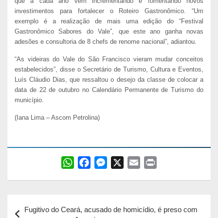
que a cada ano vem incrementando e fomentando novos
investimentos para fortalecer o Roteiro Gastronômico. “Um
exemplo é a realização de mais uma edição do “Festival
Gastronômico Sabores do Vale”, que este ano ganha novas
adesões e consultoria de 8 chefs de renome nacional”, adiantou.
“As videiras do Vale do São Francisco vieram mudar conceitos
estabelecidos”, disse o Secretário de Turismo, Cultura e Eventos,
Luís Cláudio Dias, que ressaltou o desejo da classe de colocar a
data de 22 de outubro no Calendário Permanente de Turismo do
município.
(Iana Lima – Ascom Petrolina)
W
F
M
X
E
P
h
a
e
m
r
a
c
s
a
i
Navegação
t
e
s
i
n
Fugitivo do Ceará, acusado de homicídio, é preso com
s
b
e
l
t
de