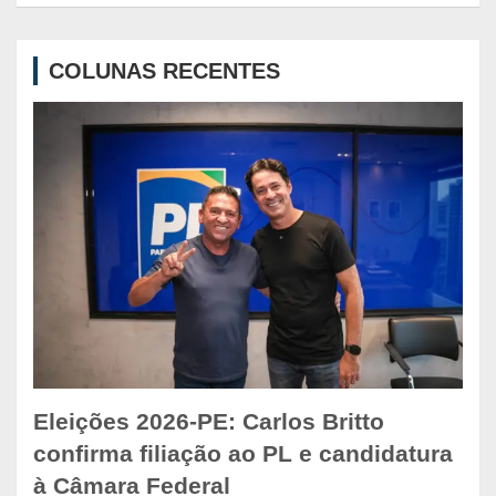
r
c
COLUNAS RECENTES
h
Eleições 2026-PE: Carlos Britto
confirma filiação ao PL e candidatura
à Câmara Federal