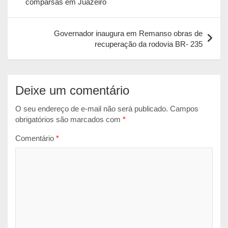
comparsas em Juazeiro
A
o
n
Post
p
o
g
Governador inaugura em Remanso obras de
p
k
e
recuperação da rodovia BR- 235
r
Deixe um comentário
O seu endereço de e-mail não será publicado.
Campos
obrigatórios são marcados com
*
Comentário
*