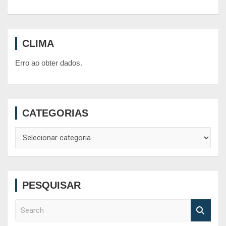
CLIMA
Erro ao obter dados.
CATEGORIAS
Categorias
PESQUISAR
S
e
a