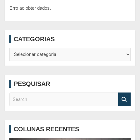
Erro ao obter dados.
CATEGORIAS
Categorias
PESQUISAR
S
e
a
r
c
COLUNAS RECENTES
h