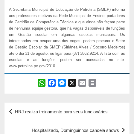
A Secretaria Municipal de Educação de Petrolina (SMEP) informa
aos professores efetivos da Rede Municipal de Ensino, portadores
de Certidão de Competência Técnica e que ainda não façam parte
de nenhuma equipe gestora, que há vagas disponíveis de funções
em Gestão Escolar em algumas escolas municipais. Os
interessados em ocupar uma das vagas, podem procurar o Setor
de Gestão Escolar da SMEP (Sirlânea Alves / Socorro Medeiros)
até o dia 31 de agosto, ou ligar para (87) 3862.9214. A lista com as
escolas e as funções podem ser acessadas no site:
www.petrolina.pe.gov/2010.
W
F
M
X
E
P
h
a
e
m
r
a
c
s
a
i
Navegação
t
e
s
i
n
HRJ realiza treinamento para seus funcionários
s
b
e
l
t
de
A
o
n
Post
p
o
g
Hospitalizado, Dominguinhos cancela shows