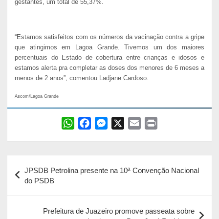
gestantes, um total de 55,37%.
“Estamos satisfeitos com os números da vacinação contra a gripe
que atingimos em Lagoa Grande. Tivemos um dos maiores
percentuais do Estado de cobertura entre crianças e idosos e
estamos alerta pra completar as doses dos menores de 6 meses a
menos de 2 anos”, comentou Ladjane Cardoso.
Ascom/Lagoa Grande
W
F
M
X
E
P
h
a
e
m
r
a
c
s
a
i
Navegação
t
e
s
i
n
JPSDB Petrolina presente na 10ª Convenção Nacional
s
b
e
l
t
de
do PSDB
A
o
n
Post
p
o
g
Prefeitura de Juazeiro promove passeata sobre
p
k
e