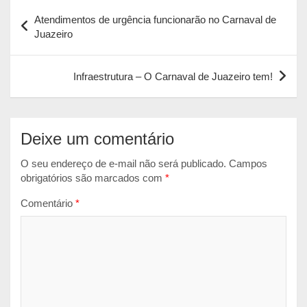
Navegação
t
e
s
i
n
Atendimentos de urgência funcionarão no Carnaval de
s
b
e
l
t
de
Juazeiro
A
o
n
Post
p
o
g
Infraestrutura – O Carnaval de Juazeiro tem!
p
k
e
r
Deixe um comentário
O seu endereço de e-mail não será publicado.
Campos
obrigatórios são marcados com
*
Comentário
*