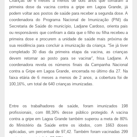
Crianças de 6 meses a menos de dois anos que tomaram a
primeira dose da vacina contra a gripe em Lagoa Grande, já
podem voltar aos postos de saúde para receber a segunda dose. A
coordenadora do Programa Nacional de Imunização (PNI) da
Secretaria de Saúde do município, Ladjane Cardoso, orienta pais
ou responsáveis que confiram a data que o filho ou filha recebeu a
primeira dose e procurem a unidade de saúde mais próxima de
sua residência para concluir a imunização da criança. “Se já tiver
completado 30 dias da primeira etapa da vacina, as crianças
devem retornar ao posto para se vacinar”, frisa Ladjane. A
coordenadora revela os números finais da Campanha Nacional
contra a Gripe em Lagoa Grande, encerrada no último dia 27. Na
faixa etária de 6 meses a menos de 2 anos, a cobertura foi de
100,16%, um total de 640 crianças imunizadas.
Entre os trabalhadores de saúde, foram imunizados 198
profissionais, com 88,39% desse público protegido. A vacina
contra a gripe em Lagoa Grande também superou a meta de 80%
do Ministério da Saúde entre os idodos, com 1663 doses
aplicadas, um percentual de 97,42. Também foram vacinadas 299