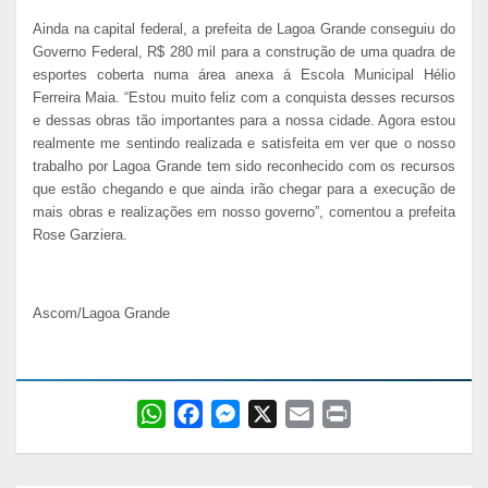
Ainda na capital federal, a prefeita de Lagoa Grande conseguiu do
Governo Federal, R$ 280 mil para a construção de uma quadra de
esportes coberta numa área anexa á Escola Municipal Hélio
Ferreira Maia. “Estou muito feliz com a conquista desses recursos
e dessas obras tão importantes para a nossa cidade. Agora estou
realmente me sentindo realizada e satisfeita em ver que o nosso
trabalho por Lagoa Grande tem sido reconhecido com os recursos
que estão chegando e que ainda irão chegar para a execução de
mais obras e realizações em nosso governo”, comentou a prefeita
Rose Garziera.
Ascom/Lagoa Grande
W
F
M
X
E
P
h
a
e
m
r
a
c
s
a
i