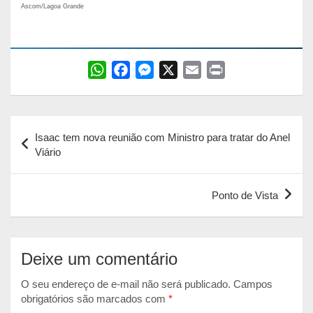
Ascom/Lagoa Grande
W
F
M
X
E
P
h
a
e
m
r
a
c
s
a
i
Navegação
t
e
s
i
n
Isaac tem nova reunião com Ministro para tratar do Anel
s
b
e
l
t
de
Viário
A
o
n
Post
p
o
g
Ponto de Vista
p
k
e
r
Deixe um comentário
O seu endereço de e-mail não será publicado.
Campos
obrigatórios são marcados com
*