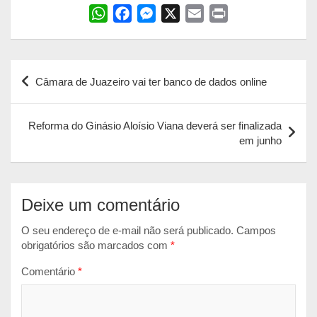
W
F
M
X
E
P
h
a
e
m
r
a
c
s
a
i
Navegação
t
e
s
i
n
Câmara de Juazeiro vai ter banco de dados online
s
b
e
l
t
de
A
o
n
Post
p
o
g
Reforma do Ginásio Aloísio Viana deverá ser finalizada
em junho
p
k
e
r
Deixe um comentário
O seu endereço de e-mail não será publicado.
Campos
obrigatórios são marcados com
*
Comentário
*