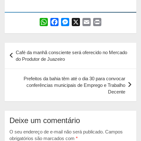
W
F
M
X
E
P
h
a
e
m
r
a
c
s
a
i
Navegação
t
e
s
i
n
Café da manhã consciente será oferecido no Mercado
s
b
e
l
t
de
do Produtor de Juazeiro
A
o
n
Post
p
o
g
Prefeitos da bahia têm até o dia 30 para convocar
p
k
e
conferências municipais de Emprego e Trabalho
r
Decente
Deixe um comentário
O seu endereço de e-mail não será publicado.
Campos
obrigatórios são marcados com
*