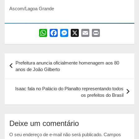
Ascom/Lagoa Grande
W
F
M
X
E
P
h
a
e
m
r
a
c
s
a
i
Navegação
t
e
s
i
n
Prefeitura anuncia oficialmente homenagem aos 80
s
b
e
l
t
de
anos de João Gilberto
A
o
n
Post
p
o
g
Isaac fala no Palácio do Planalto representando todos
p
k
e
os prefeitos do Brasil
r
Deixe um comentário
O seu endereço de e-mail não será publicado.
Campos