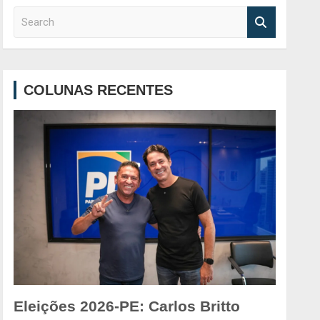
S
e
a
r
c
COLUNAS RECENTES
h
Eleições 2026-PE: Carlos Britto