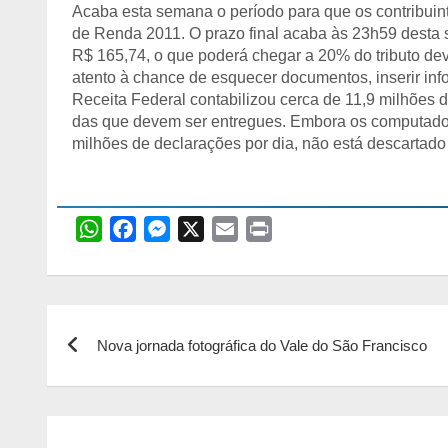
Acaba esta semana o período para que os contribuin
de Renda 2011. O prazo final acaba às 23h59 desta s
R$ 165,74, o que poderá chegar a 20% do tributo dev
atento à chance de esquecer documentos, inserir info
Receita Federal contabilizou cerca de 11,9 milhões
das que devem ser entregues. Embora os computador
milhões de declarações por dia, não está descartado
W
F
M
X
E
P
h
a
e
m
r
a
c
s
a
i
t
e
s
i
n
Navegação
s
b
e
l
t
Nova jornada fotográfica do Vale do São Francisco
de
A
o
n
p
o
g
Post
p
k
e
r