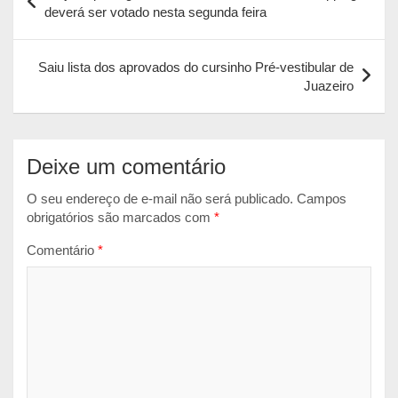
de
deverá ser votado nesta segunda feira
A
o
n
Post
p
o
g
Saiu lista dos aprovados do cursinho Pré-vestibular de
p
k
e
Juazeiro
r
Deixe um comentário
O seu endereço de e-mail não será publicado.
Campos
obrigatórios são marcados com
*
Comentário
*