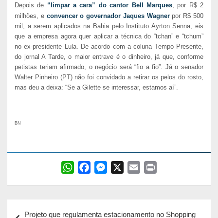
Depois de
“limpar a cara” do cantor Bell Marques
, por R$ 2
milhões, e
convencer o governador Jaques Wagner
por R$ 500
mil, a serem aplicados na Bahia pelo Instituto Ayrton Senna, eis
que a empresa agora quer aplicar a técnica do “tchan” e “tchum”
no ex-presidente Lula. De acordo com a coluna Tempo Presente,
do jornal A Tarde, o maior entrave é o dinheiro, já que, conforme
petistas teriam afirmado, o negócio será “fio a fio”. Já o senador
Walter Pinheiro (PT) não foi convidado a retirar os pelos do rosto,
mas deu a deixa: “Se a Gilette se interessar, estamos aí”.
BN
W
F
M
X
E
P
h
a
e
m
r
a
c
s
a
i
Navegação
t
e
s
i
n
Projeto que regulamenta estacionamento no Shopping
s
b
e
l
t