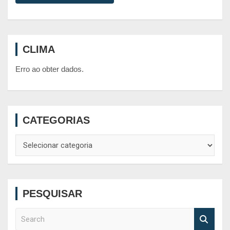
CLIMA
Erro ao obter dados.
CATEGORIAS
Categorias
PESQUISAR
S
e