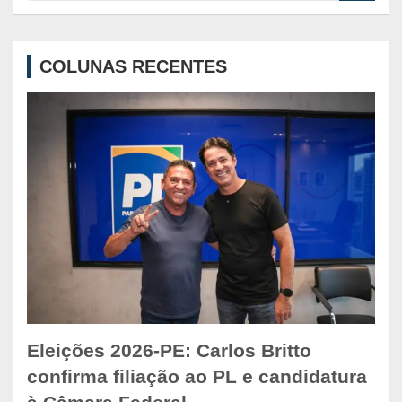
a
r
c
COLUNAS RECENTES
h
Eleições 2026-PE: Carlos Britto
confirma filiação ao PL e candidatura