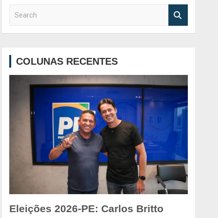
S
e
a
r
c
COLUNAS RECENTES
h
Eleições 2026-PE: Carlos Britto