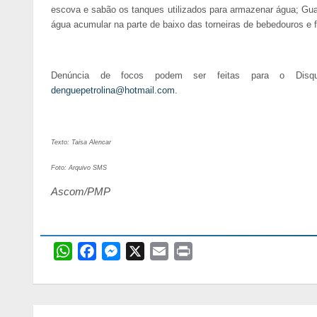
escova e sabão os tanques utilizados para armazenar água; Guar
água acumular na parte de baixo das torneiras de bebedouros e fi
Denúncia de focos podem ser feitas para o Disqu
denguepetrolina@hotmail.com
.
Texto: Taisa Alencar
Foto: Arquivo SMS
Ascom/PMP
W
F
M
X
E
P
h
a
e
m
r
a
c
s
a
i
t
e
s
i
n