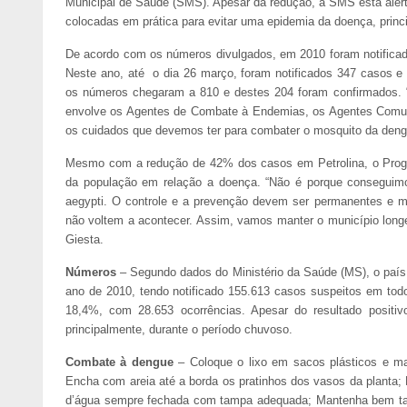
Municipal de Saúde (SMS). Apesar da redução, a SMS está aler
colocadas em prática para evitar uma epidemia da doença, princ
De acordo com os números divulgados, em 2010 foram notificad
Neste ano, até o dia 26 março, foram notificados 347 casos 
os números chegaram a 810 e destes 204 foram confirmados. “
envolve os Agentes de Combate à Endemias, os Agentes Comuni
os cuidados que devemos ter para combater o mosquito da dengue
Mesmo com a redução de 42% dos casos em Petrolina, o Prog
da população em relação a doença. “Não é porque conseguim
aegypti. O controle e a prevenção devem ser permanentes e m
não voltem a acontecer. Assim, vamos manter o município longe
Giesta.
Números
– Segundo dados do Ministério da Saúde (MS), o país
ano de 2010, tendo notificado 155.613 casos suspeitos em tod
18,4%, com 28.653 ocorrências. Apesar do resultado positivo
principalmente, durante o período chuvoso.
Combate à dengue
– Coloque o lixo em sacos plásticos e man
Encha com areia até a borda os pratinhos dos vasos da planta;
d’água sempre fechada com tampa adequada; Mantenha bem tam