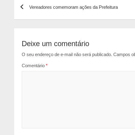
Navegação
s
b
e
l
t
Vereadores comemoram ações da Prefeitura
de
A
o
n
p
o
g
Post
p
k
e
r
Deixe um comentário
O seu endereço de e-mail não será publicado.
Campos ob
Comentário
*