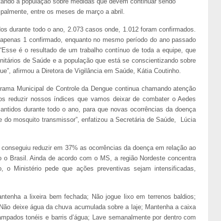
tando a população sobre medidas que devem continuar sendo
ipalmente, entre os meses de março a abril.
os durante todo o ano, 2.073 casos onde, 1.012 foram confirmados.
e apenas 1 confirmado, enquanto no mesmo período do ano passado
Esse é o resultado de um trabalho contínuo de toda a equipe, que
tários de Saúde e a população que está se conscientizando sobre
”, afirmou a Diretora de Vigilância em Saúde, Kátia Coutinho.
rama Municipal de Controle da Dengue continua chamando atenção
os reduzir nossos índices que vamos deixar de combater o Aedes
antidos durante todo o ano, para que novas ocorrências da doença
 do mosquito transmissor”, enfatizou a Secretária de Saúde, Lúcia
 conseguiu reduzir em 37% as ocorrências da doença em relação ao
o o Brasil. Ainda de acordo com o MS, a região Nordeste concentra
, o Ministério pede que ações preventivas sejam intensificadas,
tenha a lixeira bem fechada; Não jogue lixo em terrenos baldios;
 Não deixe água da chuva acumulada sobre a laje; Mantenha a caixa
pados tonéis e barris d’água; Lave semanalmente por dentro com