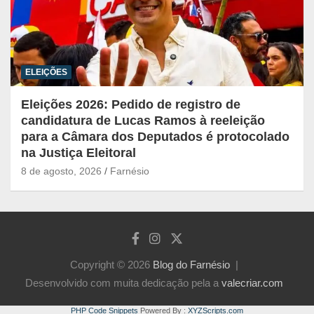
ELEIÇÕES
Eleições 2026: Pedido de registro de
candidatura de Lucas Ramos à reeleição
para a Câmara dos Deputados é protocolado
na Justiça Eleitoral
8 de agosto, 2026
Farnésio
Copyright © 2026
Blog do Farnésio
Desenvolvido com muita dedicação pela a
valecriar.com
PHP Code Snippets
Powered By :
XYZScripts.com