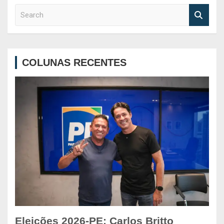
S
e
a
r
c
COLUNAS RECENTES
h
Eleições 2026-PE: Carlos Britto