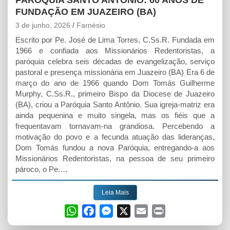
PARÓQUIA SANTO ANTÔNIO: 60 ANOS DE
FUNDAÇÃO EM JUAZEIRO (BA)
3 de junho, 2026
Farnésio
Escrito por Pe. José de Lima Torres, C.Ss.R. Fundada em
1966 e confiada aos Missionários Redentoristas, a
paróquia celebra seis décadas de evangelização, serviço
pastoral e presença missionária em Juazeiro (BA) Era 6 de
março do ano de 1966 quando Dom Tomás Guilherme
Murphy, C.Ss.R., primeiro Bispo da Diocese de Juazeiro
(BA), criou a Paróquia Santo Antônio. Sua igreja-matriz era
ainda pequenina e muito singela, mas os fiéis que a
frequentavam tornavam-na grandiosa. Percebendo a
motivação do povo e a fecunda atuação das lideranças,
Dom Tomás fundou a nova Paróquia, entregando-a aos
Missionários Redentoristas, na pessoa de seu primeiro
pároco, o Pe.…
Leia Mais
W
F
M
X
E
P
h
a
e
m
r