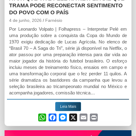
TRAMA PODE RECONECTAR SENTIMENTO
DO POVO COM O PAÍS
4 de junho, 2026
Farnésio
Por Leonardo Volpato | Folhapress – Interpretar Pelé em
uma produção sobre a conquista da Copa do Mundo de
1970 exigiu dedicação de Lucas Agrícola. No elenco de
“Brasil 70 – A Saga do Tri”, série já disponível na Netflix, o
ator passou por uma preparação intensa para dar vida ao
maior jogador da história do futebol brasileiro. O esforço
incluiu meses de treinamento físico, ensaios em campo e
uma transformação corporal que o fez perder 11 quilos. A
série dramatiza os bastidores da campanha que levou a
seleção brasileira ao tricampeonato mundial no México e
acompanha jogadores, comissão técnica…
Leia Mais
W
F
M
X
E
P
h
a
e
m
r
a
c
s
a
i