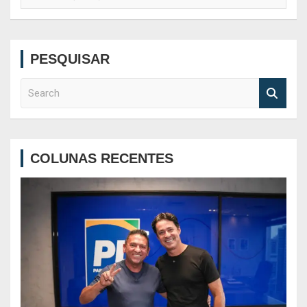
PESQUISAR
S
e
a
r
c
COLUNAS RECENTES
h