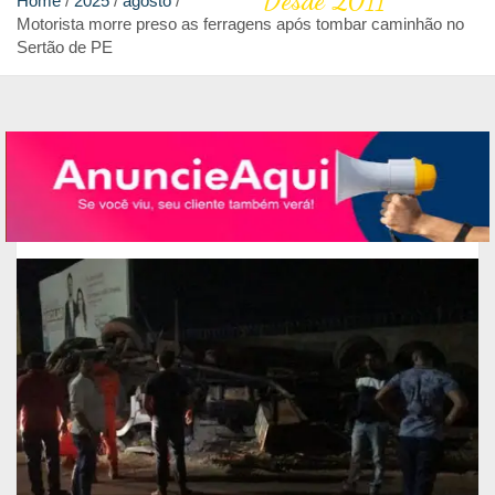
Desde 2011
Home
2025
agosto
Motorista morre preso as ferragens após tombar caminhão no
Sertão de PE