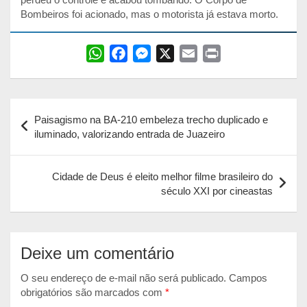
Bombeiros foi acionado, mas o motorista já estava morto.
W
F
M
X
E
P
h
a
e
m
r
a
c
s
a
i
Navegação
t
e
s
i
n
Paisagismo na BA-210 embeleza trecho duplicado e
s
b
e
l
t
de
iluminado, valorizando entrada de Juazeiro
A
o
n
Post
p
o
g
Cidade de Deus é eleito melhor filme brasileiro do
p
k
e
século XXI por cineastas
r
Deixe um comentário
O seu endereço de e-mail não será publicado.
Campos
obrigatórios são marcados com
*