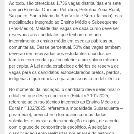
Ao todo, são oferecidas 1.736 vagas distribuídas em sete
campi (Floresta, Ouricuri, Petrolina, Petrolina Zona Rural,
Salgueiro, Santa Maria da Boa Vista e Serra Talhada), nas
modalidades Integrado ao Ensino Médio e Subsequente
(Pós-Médio). Metade das vagas de cada curso deve ser
reservada aos candidatos que tenham cursado
integralmente o ensino médio em escolas públicas ou
comunitárias. Desse percentual, 50% das vagas também
deverão ser reservadas aos estudantes oriundos de
famílias com renda igual ou inferior a um salário mínimo
per capita. A Lei ainda estabelece critérios de reserva de
vagas para os candidatos autodeclarados pretos, pardos,
indígenas e quilombolas e para pessoas com deficiência.
No momento da inscrição, o candidato deve selecionar o
edital em que deseja concorrer (Edital n.º 101/2025,
referente ao curso técnico integrado ao Ensino Médio ou
Edital n.º 102/2025, referente à modalidade Subsequente –
pós-médio), preencher o formulário com os dados
solicitados e anexar a documentação exigida, de acordo
com o grupo de concorrência escolhido. A seleção e
classificação serão realizadas por análise do histórico