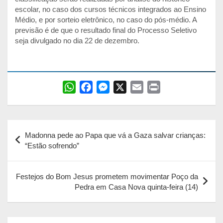
escolar, no caso dos cursos técnicos integrados ao Ensino
Médio, e por sorteio eletrônico, no caso do pós-médio. A
previsão é de que o resultado final do Processo Seletivo
seja divulgado no dia 22 de dezembro.
W
F
M
X
E
P
h
a
e
m
r
a
c
s
a
i
Navegação
t
e
s
i
n
Madonna pede ao Papa que vá a Gaza salvar crianças:
s
b
e
l
t
de
“Estão sofrendo”
A
o
n
Post
p
o
g
Festejos do Bom Jesus prometem movimentar Poço da
p
k
e
Pedra em Casa Nova quinta-feira (14)
r