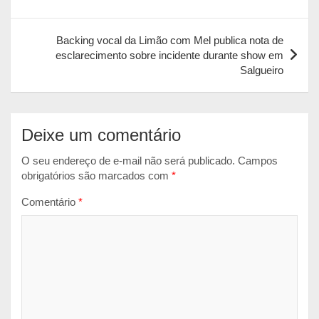
A
o
n
Post
p
o
g
Backing vocal da Limão com Mel publica nota de
p
k
e
esclarecimento sobre incidente durante show em
r
Salgueiro
Deixe um comentário
O seu endereço de e-mail não será publicado.
Campos
obrigatórios são marcados com
*
Comentário
*