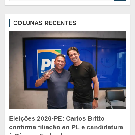
a
r
c
COLUNAS RECENTES
h
Eleições 2026-PE: Carlos Britto
confirma filiação ao PL e candidatura