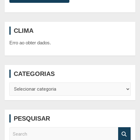
CLIMA
Erro ao obter dados.
CATEGORIAS
Categorias
PESQUISAR
S
e