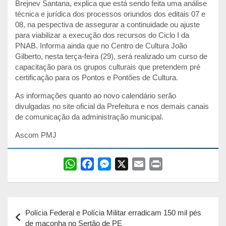
Brejnev Santana, explica que está sendo feita uma análise
técnica e jurídica dos processos oriundos dos editais 07 e
08, na pespectiva de assegurar a continuidade ou ajuste
para viabilizar a execução dos recursos do Ciclo I da
PNAB. Informa ainda que no Centro de Cultura João
Gilberto, nesta terça-feira (29), será realizado um curso de
capacitação para os grupos culturais que pretendem pré
certificação para os Pontos e Pontões de Cultura.
As informações quanto ao novo calendário serão
divulgadas no site oficial da Prefeitura e nos demais canais
de comunicação da administração municipal.
Ascom PMJ
W
F
M
X
E
P
h
a
e
m
r
a
c
s
a
i
Navegação
t
e
s
i
n
Polícia Federal e Polícia Militar erradicam 150 mil pés
s
b
e
l
t
de
de maconha no Sertão de PE