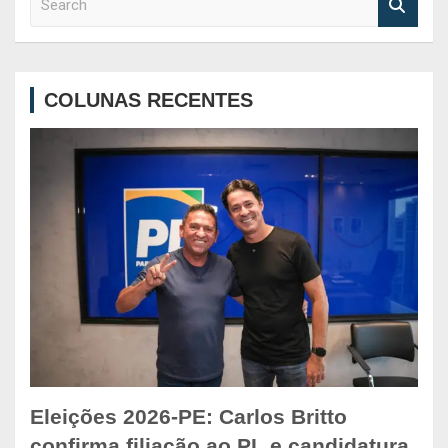
e
a
r
c
COLUNAS RECENTES
h
Eleições 2026-PE: Carlos Britto
confirma filiação ao PL e candidatura