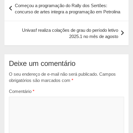
Navegação
Começou a programação do Rally dos Sertões:
s
b
e
l
t
de
concurso de artes integra a programação em Petrolina
A
o
n
Post
p
o
g
Univasf realiza colações de grau do período letivo
p
k
e
2025.1 no mês de agosto
r
Deixe um comentário
O seu endereço de e-mail não será publicado.
Campos
obrigatórios são marcados com
*
Comentário
*