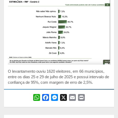
O levantamento ouviu 1620 eleitores, em 66 municípios,
entre os dias 25 e 29 de julho de 2025 e possui intervalo de
confiança de 95%, com margem de erro de 2,5%.
W
F
M
X
E
P
h
a
e
m
r
a
c
s
a
i
t
e
s
i
n