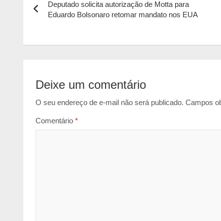
Deputado solicita autorização de Motta para
de
A
o
n
Eduardo Bolsonaro retomar mandato nos EUA
p
o
g
Post
p
k
e
r
Deixe um comentário
O seu endereço de e-mail não será publicado.
Campos ob
Comentário
*