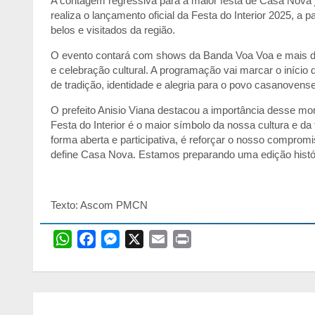
A contagem regressiva para a maior festa de Casa Nova 
realiza o lançamento oficial da Festa do Interior 2025, a 
belos e visitados da região.
O evento contará com shows da Banda Voa Voa e mais du
e celebração cultural. A programação vai marcar o início 
de tradição, identidade e alegria para o povo casanovense
O prefeito Anisio Viana destacou a importância desse mom
Festa do Interior é o maior símbolo da nossa cultura e 
forma aberta e participativa, é reforçar o nosso comprom
define Casa Nova. Estamos preparando uma edição histór
Texto: Ascom PMCN
W
F
M
X
E
P
h
a
e
m
r
a
c
s
a
i
t
e
s
i
n
Navegação
s
b
e
l
t