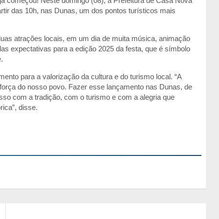
já começou! Neste domingo (08), a Prefeitura de Casa Nova
partir das 10h, nas Dunas, um dos pontos turísticos mais
as atrações locais, em um dia de muita música, animação
das expectativas para a edição 2025 da festa, que é símbolo
.
ento para a valorização da cultura e do turismo local. “A
da força do nosso povo. Fazer esse lançamento nas Dunas, de
isso com a tradição, com o turismo e com a alegria que
ica”, disse.