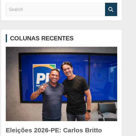
S
e
a
r
c
COLUNAS RECENTES
h
Eleições 2026-PE: Carlos Britto