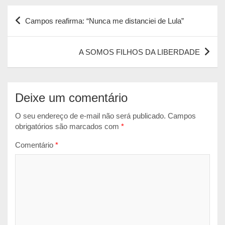
Navegação
t
e
s
i
n
Campos reafirma: “Nunca me distanciei de Lula”
s
b
e
l
t
de
A
o
n
Post
p
o
g
A SOMOS FILHOS DA LIBERDADE
p
k
e
r
Deixe um comentário
O seu endereço de e-mail não será publicado.
Campos
obrigatórios são marcados com
*
Comentário
*