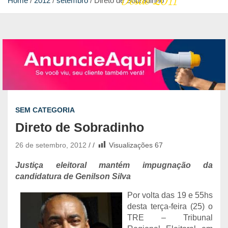
Desde 2011
Home
2012
setembro
Direto de Sobradinho
SEM CATEGORIA
Direto de Sobradinho
26 de setembro, 2012
Visualizações
67
Justiça eleitoral mantém impugnação da
candidatura de Genilson Silva
Por volta das 19 e 55hs
desta terça-feira (25) o
TRE – Tribunal