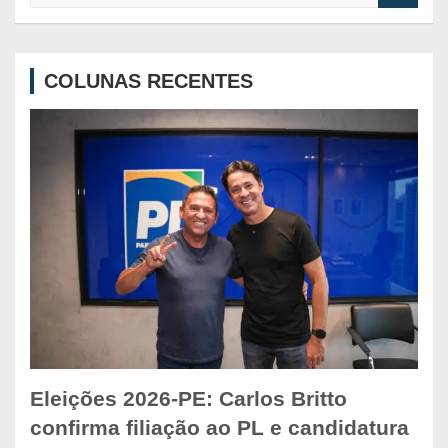
a
r
c
COLUNAS RECENTES
h
Eleições 2026-PE: Carlos Britto
confirma filiação ao PL e candidatura