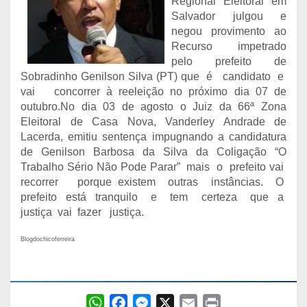
Regional Eleitoral em
Salvador julgou e
negou provimento ao
Recurso impetrado
pelo prefeito de
Sobradinho Genilson Silva (PT) que é candidato e
vai concorrer à reeleição no próximo dia 07 de
outubro.No dia 03 de agosto o Juiz da 66ª Zona
Eleitoral de Casa Nova, Vanderley Andrade de
Lacerda, emitiu sentença impugnando a candidatura
de Genilson Barbosa da Silva da Coligação “O
Trabalho Sério Não Pode Parar” mais o prefeito vai
recorrer porque existem outras instâncias. O
prefeito está tranquilo e tem certeza que a
justiça vai fazer justiça.
Blogdochicoferreira
W
F
M
X
E
P