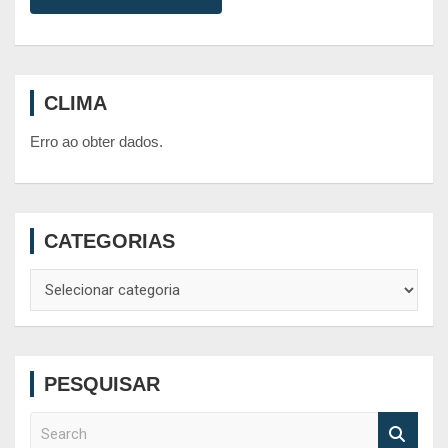
CLIMA
Erro ao obter dados.
CATEGORIAS
Categorias
PESQUISAR
S
e