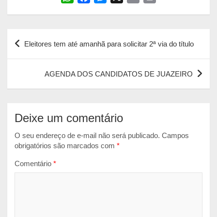
h
a
e
m
r
a
c
s
a
i
Navegação
t
e
s
i
n
Eleitores tem até amanhã para solicitar 2ª via do título
s
b
e
l
t
de
A
o
n
Post
p
o
g
AGENDA DOS CANDIDATOS DE JUAZEIRO
p
k
e
r
Deixe um comentário
O seu endereço de e-mail não será publicado.
Campos
obrigatórios são marcados com
*
Comentário
*