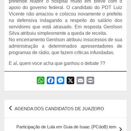
pretende reabrir o hospital muito em breve com o
apoio do governo federal. O candidato do PDT Luiz
Vicente não amaciou e colocou novamente o prefeito
na defensiva indagando a respeito do salário dos
servidores que está atrasado. Em resposta Genilson
Silva atribuiu simplesmente a queda de receita.
No encerramento Genilson atribuiu insucessos de sua
administração a determinados apresentadores de
programas de rádio, que fazem críticas infundadas.
E aí, quem voce acha que ganhou o debate ??
W
F
M
X
E
P
h
a
e
m
r
a
c
s
a
i
Navegação
t
e
s
i
n
AGENDA DOS CANDIDATOS DE JUAZEIRO
s
b
e
l
t
de
A
o
n
Post
p
o
g
Participação de Lula em Guia de Isaac (PCdoB) tem