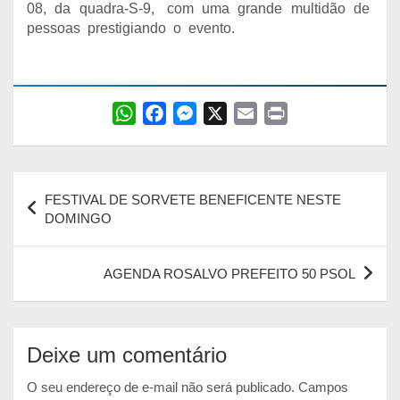
08, da quadra-S-9, com uma grande multidão de
pessoas prestigiando o evento.
W
F
M
X
E
P
h
a
e
m
r
a
c
s
a
i
Navegação
t
e
s
i
n
FESTIVAL DE SORVETE BENEFICENTE NESTE
s
b
e
l
t
de
DOMINGO
A
o
n
Post
p
o
g
AGENDA ROSALVO PREFEITO 50 PSOL
p
k
e
r
Deixe um comentário
O seu endereço de e-mail não será publicado.
Campos