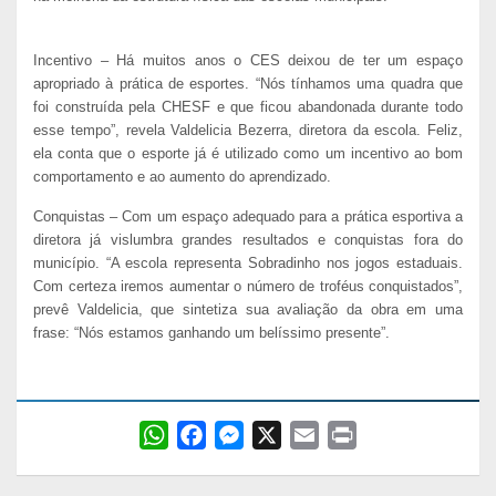
Incentivo – Há muitos anos o CES deixou de ter um espaço
apropriado à prática de esportes. “Nós tínhamos uma quadra que
foi construída pela CHESF e que ficou abandonada durante todo
esse tempo”, revela Valdelicia Bezerra, diretora da escola. Feliz,
ela conta que o esporte já é utilizado como um incentivo ao bom
comportamento e ao aumento do aprendizado.
Conquistas – Com um espaço adequado para a prática esportiva a
diretora já vislumbra grandes resultados e conquistas fora do
município. “A escola representa Sobradinho nos jogos estaduais.
Com certeza iremos aumentar o número de troféus conquistados”,
prevê Valdelicia, que sintetiza sua avaliação da obra em uma
frase: “Nós estamos ganhando um belíssimo presente”.
W
F
M
X
E
P
h
a
e
m
r
a
c
s
a
i