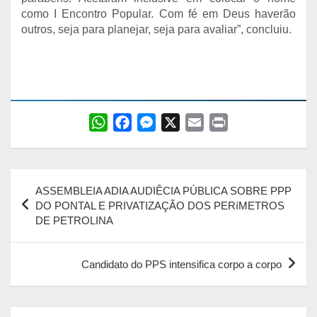
como I Encontro Popular. Com fé em Deus haverão
outros, seja para planejar, seja para avaliar”, concluiu.
W
F
M
X
E
P
h
a
e
m
r
a
c
s
a
i
Navegação
t
e
s
i
n
ASSEMBLEIA ADIA AUDIÊCIA PÚBLICA SOBRE PPP
s
b
e
l
t
de
DO PONTAL E PRIVATIZAÇÃO DOS PERíMETROS
A
o
n
DE PETROLINA
Post
p
o
g
p
k
e
Candidato do PPS intensifica corpo a corpo
r