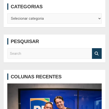
CATEGORIAS
Categorias
PESQUISAR
S
e
a
r
c
COLUNAS RECENTES
h