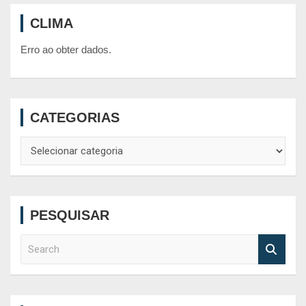
CLIMA
Erro ao obter dados.
CATEGORIAS
Categorias
PESQUISAR
S
e
a
r
c