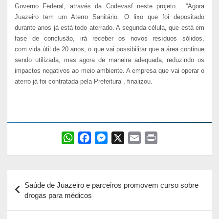
Governo Federal, através da Codevasf neste projeto. “Agora
Juazeiro tem um Aterro Sanitário. O lixo que foi depositado
durante anos já está todo aterrado. A segunda célula, que está em
fase de conclusão, irá receber os novos resíduos sólidos,
com
vida útil de 20 anos, o que vai possibilitar que a área continue
sendo utilizada, mas agora de maneira adequada, reduzindo os
impactos negativos ao meio ambiente. A empresa que vai operar o
aterro já foi contratada pela Prefeitura”, finalizou.
W
F
M
X
E
P
h
a
e
m
r
a
c
s
a
i
Navegação
t
e
s
i
n
Saúde de Juazeiro e parceiros promovem curso sobre
s
b
e
l
t
de
drogas para médicos
A
o
n
Post
p
o
g