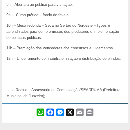
8h – Abertura ao público para visitação.
9h –. Curso prático – farelo de favela.
10h – Mesa redonda – Seca no Sertão do Nordeste – lições e
aprendizados para compromissos dos produtores e implementação
de políticas públicas.
11h – Premiação dos vencedores dos concursos e julgamentos.
12h – Encerramento com confraternização e distribuição de brindes.
Lene Radina – Assessoria de Comunicação/SEADRUMA (Prefeitura
Municipal de Juazeiro);
W
F
M
X
E
P
h
a
e
m
r
a
c
s
a
i