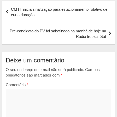
Navegação
t
e
s
i
n
CMTT inicia sinalização para estacionamento rotativo de
s
b
e
l
t
de
curta duração
A
o
n
Post
p
o
g
Pré-candidato do PV foi sabatinado na manhã de hoje na
p
k
e
Rádio tropical Sat
r
Deixe um comentário
O seu endereço de e-mail não será publicado.
Campos
obrigatórios são marcados com
*
Comentário
*