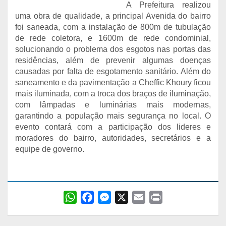
A Prefeitura realizou
uma obra de qualidade, a principal Avenida do bairro
foi saneada, com a instalação de 800m de tubulação
de rede coletora, e 1600m de rede condominial,
solucionando o problema dos esgotos nas portas das
residências, além de prevenir algumas doenças
causadas por falta de esgotamento sanitário. Além do
saneamento e da pavimentação a Cheffic Khoury ficou
mais iluminada, com a troca dos braços de iluminação,
com lâmpadas e luminárias mais modernas,
garantindo a população mais segurança no local. O
evento contará com a participação dos lideres e
moradores do bairro, autoridades, secretários e a
equipe de governo.
W
F
M
X
E
P
h
a
e
m
r
a
c
s
a
i