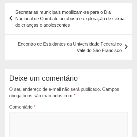
Navegação
t
e
s
i
n
Secretarias municipais mobilizam-se para o Dia
s
b
e
l
t
de
Nacional de Combate ao abuso e exploração de sexual
A
o
n
de crianças e adolescentes
Post
p
o
g
p
k
e
Encontro de Estudantes da Universidade Federal do
r
Vale do São Francisco
Deixe um comentário
O seu endereço de e-mail não será publicado.
Campos
obrigatórios são marcados com
*
Comentário
*