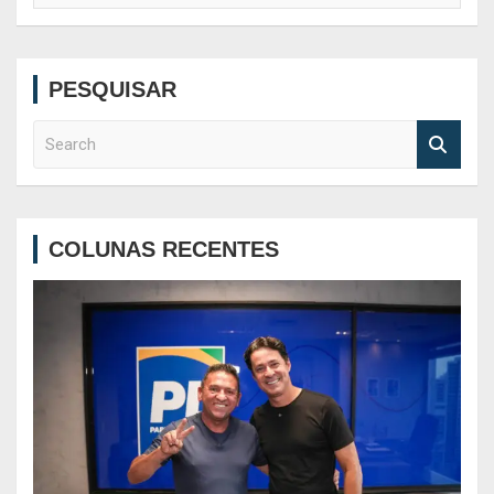
PESQUISAR
S
e
a
r
c
COLUNAS RECENTES
h