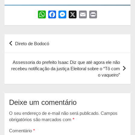
W
F
M
X
E
P
h
a
e
m
r
a
c
s
a
i
Navegação
t
e
s
i
n
Direto de Bodocó
s
b
e
l
t
de
A
o
n
Post
p
o
g
Assessoria do prefeito Isaac Diz que até agora ele não
recebeu notificação da justiça Eleitoral sobre o “Tô com
p
k
e
o vaqueiro”
r
Deixe um comentário
O seu endereço de e-mail não será publicado.
Campos
obrigatórios são marcados com
*
Comentário
*