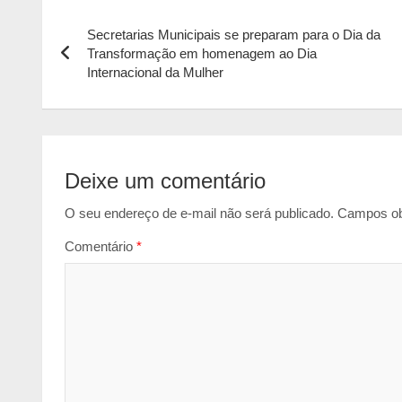
Navegação
s
b
e
l
t
Secretarias Municipais se preparam para o Dia da
de
A
o
n
Transformação em homenagem ao Dia
p
o
g
Internacional da Mulher
Post
p
k
e
r
Deixe um comentário
O seu endereço de e-mail não será publicado.
Campos ob
Comentário
*