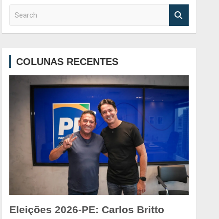
S
e
a
r
c
COLUNAS RECENTES
h
Eleições 2026-PE: Carlos Britto