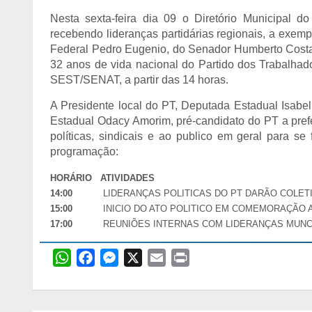
Nesta sexta-feira dia 09 o Diretório Municipal d
recebendo lideranças partidárias regionais, a exe
Federal Pedro Eugenio, do Senador Humberto Costa
32 anos de vida nacional do Partido dos Trabalhado
SEST/SENAT, a partir das 14 horas.
A Presidente local do PT, Deputada Estadual Isabel 
Estadual Odacy Amorim, pré-candidato do PT a prefeit
políticas, sindicais e ao publico em geral para se 
programação:
HORÁRIO ATIVIDADES
14:00
LIDERANÇAS POLITICAS DO PT DARÃO COLET
15:00
INICIO DO ATO POLITICO EM COMEMORAÇÃO 
17:00
REUNIÕES INTERNAS COM LIDERANÇAS MUNCI
W
F
M
X
E
P
h
a
e
m
r
a
c
s
a
i
t
e
s
i
n