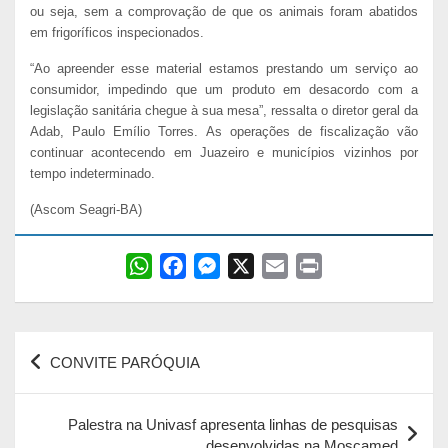
ou seja, sem a comprovação de que os animais foram abatidos
em frigoríficos inspecionados.
“Ao apreender esse material estamos prestando um serviço ao
consumidor, impedindo que um produto em desacordo com a
legislação sanitária chegue à sua mesa”, ressalta o diretor geral da
Adab, Paulo Emílio Torres. As operações de fiscalização vão
continuar acontecendo em Juazeiro e municípios vizinhos por
tempo indeterminado.
(Ascom Seagri-BA)
W
F
M
X
E
P
h
a
e
m
r
a
c
s
a
i
Navegação
t
e
s
i
n
CONVITE PARÓQUIA
s
b
e
l
t
de
A
o
n
Post
p
o
g
Palestra na Univasf apresenta linhas de pesquisas
desenvolvidas na Moscamed
p
k
e