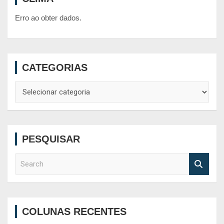
Erro ao obter dados.
CATEGORIAS
Categorias
PESQUISAR
S
e
a
r
c
COLUNAS RECENTES
h