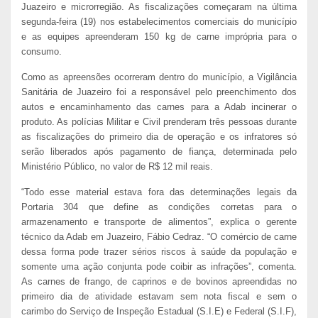
Juazeiro e microrregião. As fiscalizações começaram na última
segunda-feira (19) nos estabelecimentos comerciais do município
e as equipes apreenderam 150 kg de carne imprópria para o
consumo.
Como as apreensões ocorreram dentro do município, a Vigilância
Sanitária de Juazeiro foi a responsável pelo preenchimento dos
autos e encaminhamento das carnes para a Adab incinerar o
produto. As polícias Militar e Civil prenderam três pessoas durante
as fiscalizações do primeiro dia de operação e os infratores só
serão liberados após pagamento de fiança, determinada pelo
Ministério Público, no valor de R$ 12 mil reais.
“Todo esse material estava fora das determinações legais da
Portaria 304 que define as condições corretas para o
armazenamento e transporte de alimentos”, explica o gerente
técnico da Adab em Juazeiro, Fábio Cedraz. “O comércio de carne
dessa forma pode trazer sérios riscos à saúde da população e
somente uma ação conjunta pode coibir as infrações”, comenta.
As carnes de frango, de caprinos e de bovinos apreendidas no
primeiro dia de atividade estavam sem nota fiscal e sem o
carimbo do Serviço de Inspeção Estadual (S.I.E) e Federal (S.I.F),