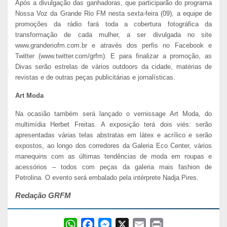
Após a divulgação das ganhadoras, que participarão do programa
Nossa Voz da Grande Rio FM nesta sexta-feira (09), a equipe de
promoções da rádio fará toda a cobertura fotográfica da
transformação de cada mulher, a ser divulgada no site
www.granderiofm.com.br e através dos perfis no Facebook e
Twitter (www.twitter.com/grfm). E para finalizar a promoção, as
Divas serão estrelas de vários outdoors da cidade, matérias de
revistas e de outras peças publicitárias e jornalísticas.
Art Moda
Na ocasião também será lançado o vernissage Art Moda, do
multimídia Herbet Freitas. A exposição terá dois viés: serão
apresentadas várias telas abstratas em látex e acrílico e serão
expostos, ao longo dos corredores da Galeria Eco Center, vários
manequins com as últimas tendências de moda em roupas e
acessórios – todos com peças da galeria mais fashion de
Petrolina. O evento será embalado pela intérprete Nadja Pires.
Redação GRFM
W
F
M
X
E
P