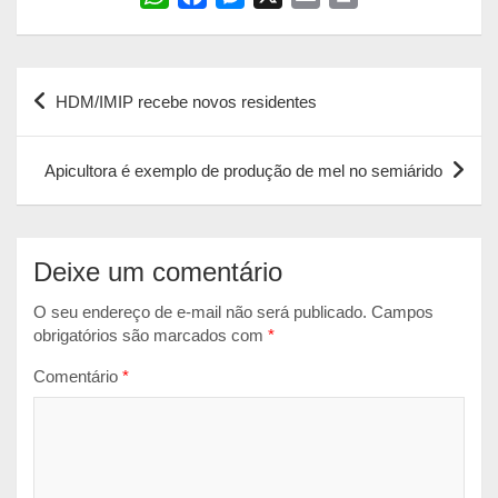
h
a
e
m
r
a
c
s
a
i
Navegação
t
e
s
i
n
HDM/IMIP recebe novos residentes
s
b
e
l
t
de
A
o
n
Post
p
o
g
Apicultora é exemplo de produção de mel no semiárido
p
k
e
r
Deixe um comentário
O seu endereço de e-mail não será publicado.
Campos
obrigatórios são marcados com
*
Comentário
*