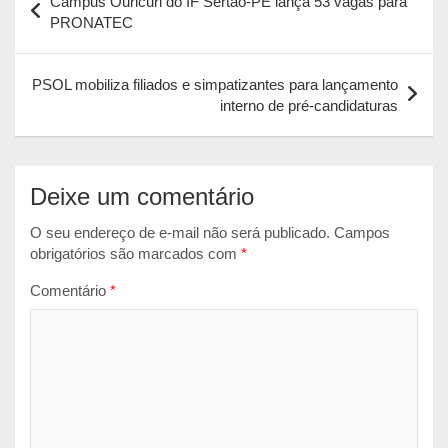
Campus Ouricuri do IF Sertão-PE lança 53 vagas para
s
b
e
l
t
de
PRONATEC
A
o
n
Post
p
o
g
PSOL mobiliza filiados e simpatizantes para lançamento
p
k
e
interno de pré-candidaturas
r
Deixe um comentário
O seu endereço de e-mail não será publicado.
Campos
obrigatórios são marcados com
*
Comentário
*