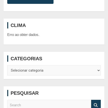
CLIMA
Erro ao obter dados.
CATEGORIAS
Categorias
PESQUISAR
S
e