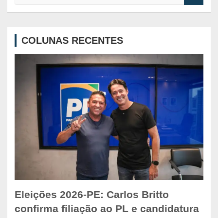
a
r
c
COLUNAS RECENTES
h
Eleições 2026-PE: Carlos Britto
confirma filiação ao PL e candidatura