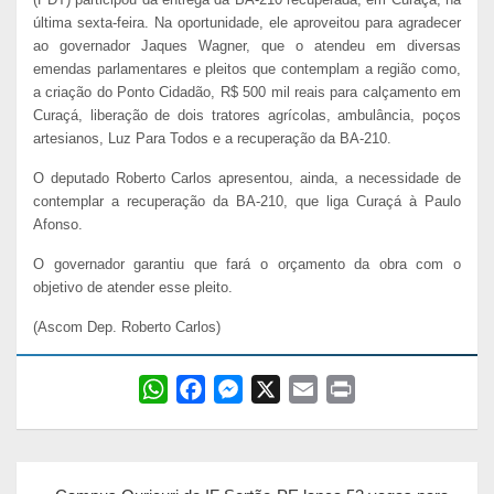
última sexta-feira. Na oportunidade, ele aproveitou para agradecer
ao governador Jaques Wagner, que o atendeu em diversas
emendas parlamentares e pleitos que contemplam a região como,
a criação do Ponto Cidadão, R$ 500 mil reais para calçamento em
Curaçá, liberação de dois tratores agrícolas, ambulância, poços
artesianos, Luz Para Todos e a recuperação da BA-210.
O deputado Roberto Carlos apresentou, ainda, a necessidade de
contemplar a recuperação da BA-210, que liga Curaçá à Paulo
Afonso.
O governador garantiu que fará o orçamento da obra com o
objetivo de atender esse pleito.
(Ascom Dep. Roberto Carlos)
W
F
M
X
E
P
h
a
e
m
r
a
c
s
a
i
Navegação
t
e
s
i
n