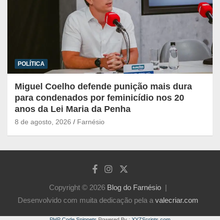
POLÍTICA
Miguel Coelho defende punição mais dura
para condenados por feminicídio nos 20
anos da Lei Maria da Penha
8 de agosto, 2026
Farnésio
Copyright © 2026
Blog do Farnésio
Desenvolvido com muita dedicação pela a
valecriar.com
PHP Code Snippets
Powered By :
XYZScripts.com