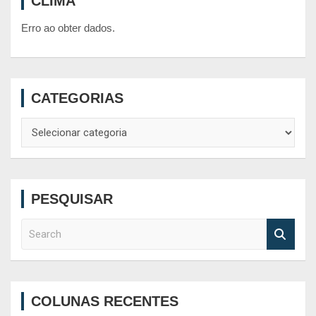
CLIMA
Erro ao obter dados.
CATEGORIAS
Categorias
PESQUISAR
S
e
a
r
c
COLUNAS RECENTES
h