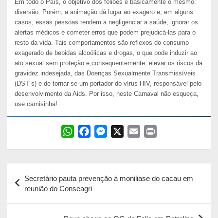
Em todo o País, o objetivo dos foliões é basicamente o mesmo:
diversão. Porém, a animação dá lugar ao exagero e, em alguns
casos, essas pessoas tendem a negligenciar a saúde, ignorar os
alertas médicos e cometer erros que podem prejudicá-las para o
resto da vida. Tais comportamentos são reflexos do consumo
exagerado de bebidas alcoólicas e drogas, o que pode induzir ao
ato sexual sem proteção e,consequentemente, elevar os riscos da
gravidez indesejada, das Doenças Sexualmente Transmissíveis
(DST´s) e de tornar-se um portador do vírus HIV, responsável pelo
desenvolvimento da Aids. Por isso, neste Carnaval não esqueça,
use camisinha!
W
F
M
X
E
P
h
a
e
m
r
a
c
s
a
i
Navegação
t
e
s
i
n
Secretário pauta prevenção à moniliase do cacau em
s
b
e
l
t
de
reunião do Conseagri
A
o
n
Post
p
o
g