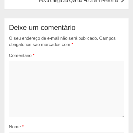
Povo chega ao QG da Folia em Petrolina
p
k
e
r
Deixe um comentário
O seu endereço de e-mail não será publicado.
Campos
obrigatórios são marcados com
*
Comentário
*
Nome
*